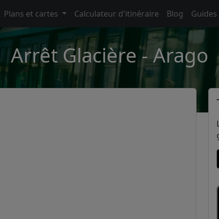
Plans et cartes
Calculateur d'itinéraire
Blog
Guides
Arrêt Glacière - Arago