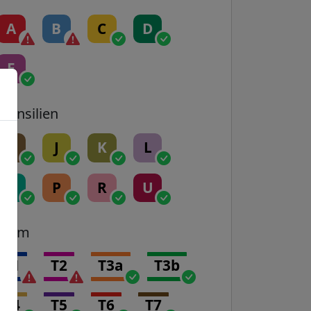
A
B
C
D
E
Transilien
H
J
K
L
N
P
R
U
Tram
T1
T2
T3a
T3b
T4
T5
T6
T7