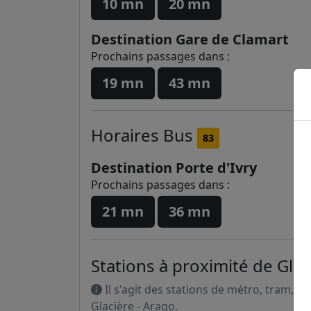
10 mn
20 mn
Destination Gare de Clamart
Prochains passages dans :
19 mn
43 mn
Horaires
Bus
83
Destination Porte d'Ivry
Prochains passages dans :
21 mn
36 mn
Stations à proximité de Glac
Il s'agit des stations de métro, tram, R
Glacière - Arago.