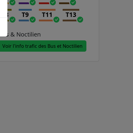
T8
T9
T11
T13
Bus & Noctilien
Voir l'info trafic des Bus et Noctilien