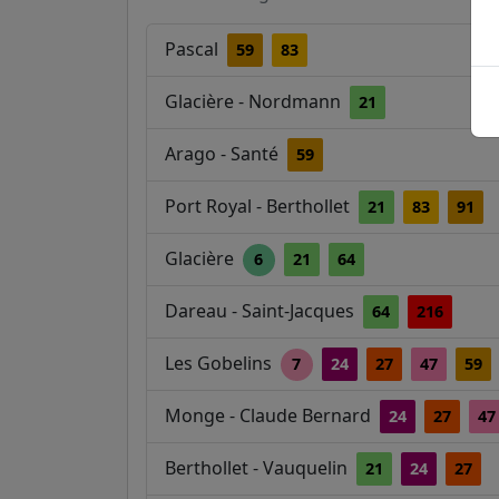
Pascal
59
83
Glacière - Nordmann
21
Arago - Santé
59
Port Royal - Berthollet
21
83
91
Glacière
6
21
64
Dareau - Saint-Jacques
64
216
Les Gobelins
7
24
27
47
59
Monge - Claude Bernard
24
27
47
Berthollet - Vauquelin
21
24
27