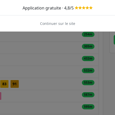
Application gratuite · 4,8/5
191m
230m
Continuer sur le site
254m
305m
432m
532m
553m
83
91
587m
595m