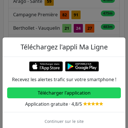
Arago - Santé
59
475m
Campagne Première
82
91
483m
Berthollet - Vauquelin
21
24
27
529m
Arago - Saint Jacques
59
Téléchargez l'appli Ma Ligne
545m
Michelet
83
Recevez les alertes trafic sur votre smartphone !
Autres lignes
Télécharger l'application
Metro
Application gratuite · 4,8/5
1
2
3
3B
4
Continuer sur le site
5
6
7
7B
8