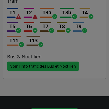
Tram
T1
T2
T3a
T3b
T4
T5
T6
T7
T8
T9
T11
T13
Bus & Noctilien
Voir l'info trafic des Bus et Noctilien