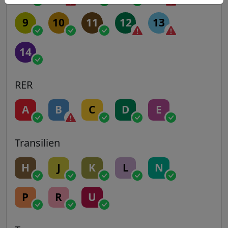
9
10
11
12
13
14
RER
A
B
C
D
E
Transilien
H
J
K
L
N
P
R
U