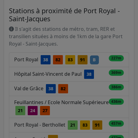
Stations à proximité de Port Royal -
Saint-Jacques
Il s'agit des stations de métro, tram, RER et
transilien situées à moins de 1km de la gare Port
Royal - Saint-Jacques.
227m
Port Royal
38
82
83
91
B
369m
Hôpital Saint-Vincent de Paul
38
386m
Val de Grâce
38
82
Feuillantines / Ecole Normale Supérieure
436m
21
24
27
457m
Port Royal - Berthollet
21
83
91
472m