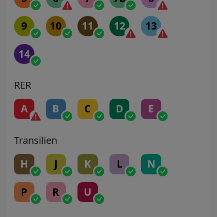
9
10
11
12
13
14
RER
A
B
C
D
E
Transilien
H
J
K
L
N
P
R
U