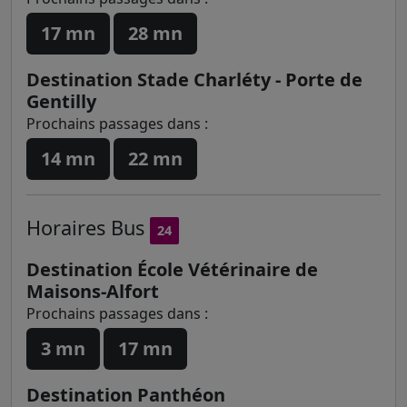
17 mn
28 mn
Destination Stade Charléty - Porte de
Gentilly
Prochains passages dans :
14 mn
22 mn
Horaires
Bus
24
Destination École Vétérinaire de
Maisons-Alfort
Prochains passages dans :
3 mn
17 mn
Destination Panthéon