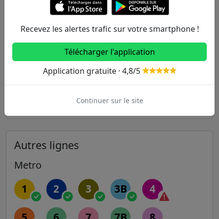
Port Royal - Berthollet
21
83
91
503m
Luxembourg
21
24
27
38
82
Recevez les alertes trafic sur votre smartphone !
84
89
B
Télécharger l'application
511m
Port Royal
38
82
83
91
B
Application gratuite · 4,8/5
602m
Monge - Claude Bernard
24
27
47
Continuer sur le site
Autres lignes
Metro
1
2
3
3B
4
5
6
7
7B
8