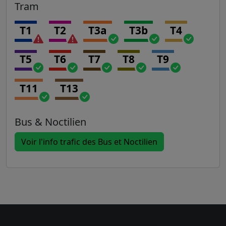
Tram
T1
T2
T3a
T3b
T4
T5
T6
T7
T8
T9
T11
T13
Bus & Noctilien
Voir l'info trafic des Bus et Noctilien