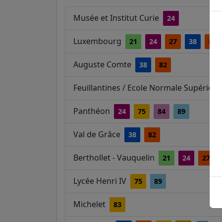
Musée et Institut Curie
24
Luxembourg
21
24
27
38
82
Auguste Comte
38
82
Feuillantines / Ecole Normale Supérieu
Panthéon
24
75
84
89
Val de Grâce
38
82
Berthollet - Vauquelin
21
24
27
Lycée Henri IV
75
89
Michelet
83