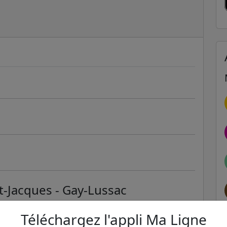
nt-Jacques - Gay-Lussac
ER et transilien situées à moins de 1km de la gare
Téléchargez l'appli Ma Ligne