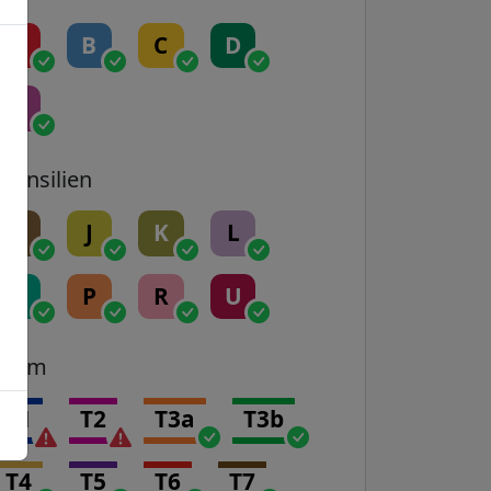
A
B
C
D
E
Transilien
H
J
K
L
N
P
R
U
Tram
T1
T2
T3a
T3b
T4
T5
T6
T7