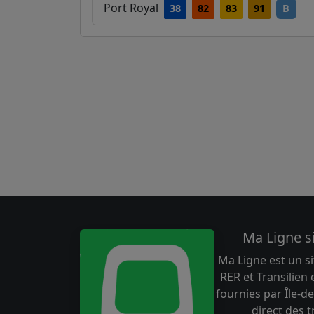
Port Royal
38
82
83
91
B
Ma Ligne s
Ma Ligne est un si
RER et Transilien
fournies par Île-de
direct des 