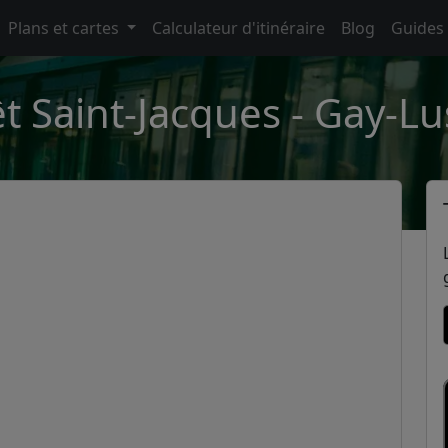
Plans et cartes
Calculateur d'itinéraire
Blog
Guides
t Saint-Jacques - Gay-L