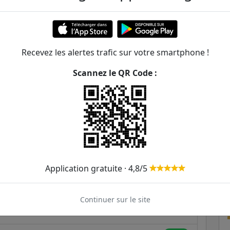
219m
241m
84
89
B
Recevez les alertes trafic sur votre smartphone !
250m
Scannez le QR Code :
274m
re
21
24
27
370m
375m
496m
Application gratuite · 4,8/5
537m
Continuer sur le site
574m