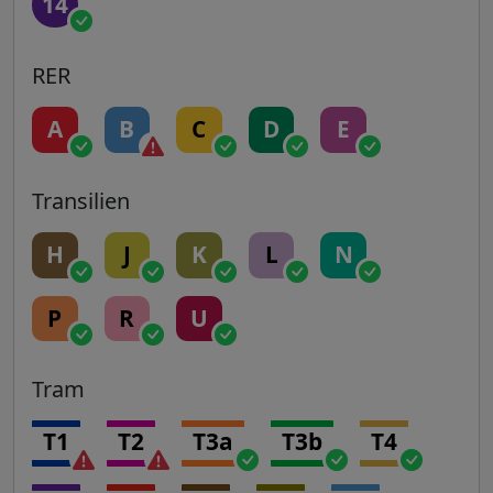
14
RER
A
B
C
D
E
Transilien
H
J
K
L
N
P
R
U
Tram
T1
T2
T3a
T3b
T4