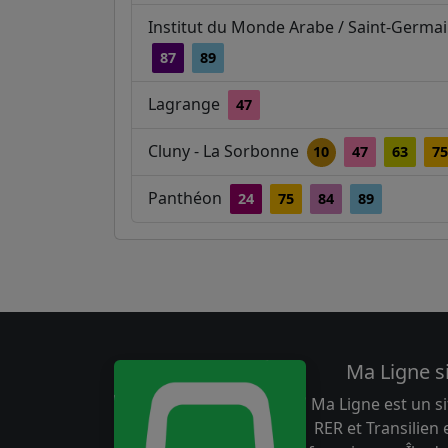
Institut du Monde Arabe / Saint-Germa
87
89
Lagrange
47
Cluny - La Sorbonne
10
47
63
75
Panthéon
24
75
84
89
Ma Ligne s
Ma Ligne est un si
RER et Transilien