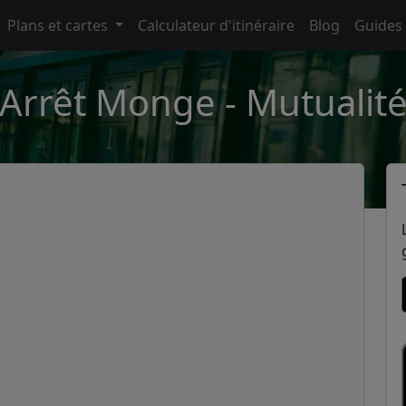
Plans et cartes
Calculateur d'itinéraire
Blog
Guides
Arrêt Monge - Mutualit