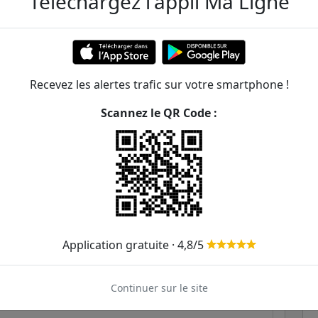
Téléchargez l'appli Ma Ligne
ge - Mutualité
ER et transilien situées à moins de 1km de la gare
Recevez les alertes trafic sur votre smartphone !
Scannez le QR Code :
214m
87
244m
251m
268m
Application gratuite · 4,8/5
312m
Continuer sur le site
336m