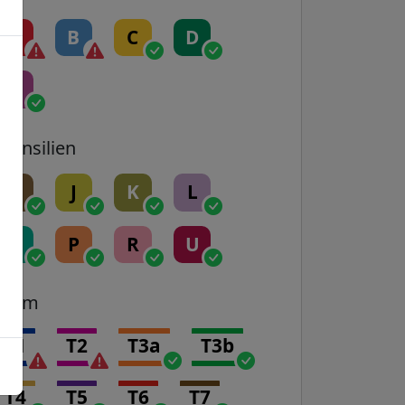
A
B
C
D
E
Transilien
H
J
K
L
N
P
R
U
Tram
T1
T2
T3a
T3b
T4
T5
T6
T7