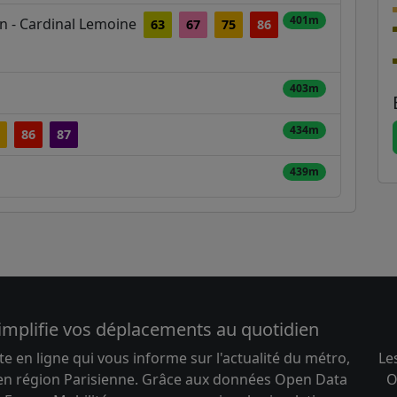
401m
in - Cardinal Lemoine
63
67
75
86
403m
434m
86
87
439m
implifie vos déplacements au quotidien
te en ligne qui vous informe sur l'actualité du métro,
Le
 en région Parisienne. Grâce aux données Open Data
O