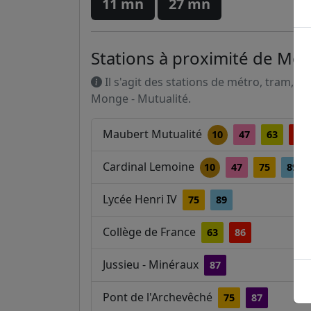
11 mn
27 mn
Stations à proximité de Mon
Il s'agit des stations de métro, tram, R
Monge - Mutualité.
Maubert Mutualité
10
47
63
86
Cardinal Lemoine
10
47
75
89
Lycée Henri IV
75
89
Collège de France
63
86
Jussieu - Minéraux
87
Pont de l'Archevêché
75
87