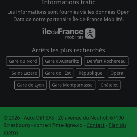
Informations trafic
Les informations sont fournies via les données Open
Data de notre partenaire Île-de-France Mobilité.
Arrêts les plus recherchés
Gare du Nord
Gare d'Austerlitz
Denfert Rochereau
Saint-Lazare
Gare de l'Est
République
Opéra
Gare de Lyon
Gare Montparnasse
Châtelet
© 2026 - Auto Diff SAS - 20 avenue du Neuhof, 67100
Strasbourg -
contact@ma-ligne.co
-
Contact
-
Plan du
métro