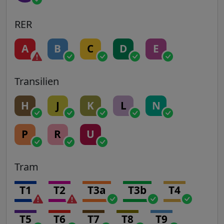
RER
A
B
C
D
E
Transilien
H
J
K
L
N
P
R
U
Tram
T1
T2
T3a
T3b
T4
T5
T6
T7
T8
T9