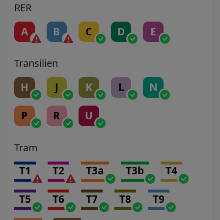
RER
A
B
C
D
E
Transilien
H
J
K
L
N
P
R
U
Tram
T1
T2
T3a
T3b
T4
T5
T6
T7
T8
T9