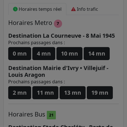
Horaires temps réel
Info trafic
Horaires
Metro
7
Destination La Courneuve - 8 Mai 1945
Prochains passages dans :
0 mn
4 mn
10 mn
14 mn
Destination Mairie d'Ivry • Villejuif -
Louis Aragon
Prochains passages dans :
2 mn
11 mn
13 mn
19 mn
Horaires
Bus
21