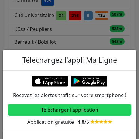
Gautherot
125
507m
Cité universitaire
21
216
B
T3a
Küss / Peupliers
525m
Barrault / Bobillot
543m
Division Leclerc - Médiathèque / Mairie
552m
Téléchargez l'appli Ma Ligne
57
125
184
596m
Gentilly
125
B
Recevez les alertes trafic sur votre smartphone !
Autres lignes
Télécharger l'application
Metro
Application gratuite · 4,8/5
1
2
3
3B
4