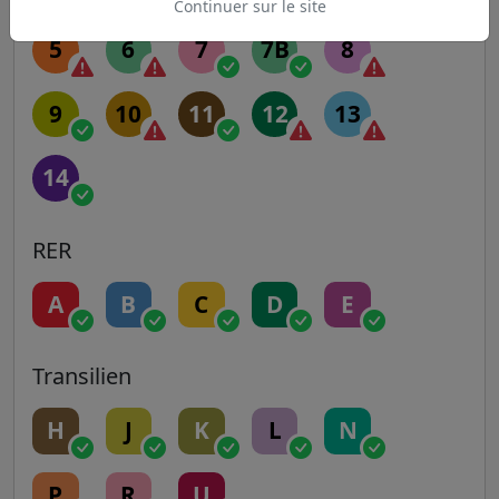
Continuer sur le site
5
6
7
7B
8
9
10
11
12
13
14
RER
A
B
C
D
E
Transilien
H
J
K
L
N
P
R
U