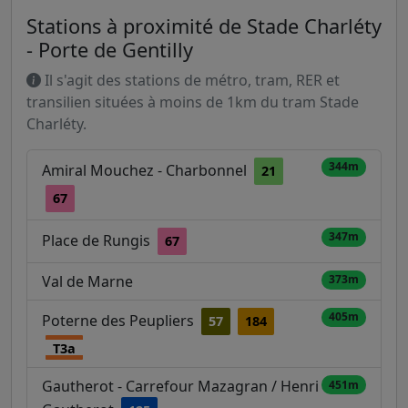
Stations à proximité de Stade Charléty
- Porte de Gentilly
Il s'agit des stations de métro, tram, RER et
transilien situées à moins de 1km du tram Stade
Charléty.
344m
Amiral Mouchez - Charbonnel
21
67
347m
Place de Rungis
67
Val de Marne
373m
405m
Poterne des Peupliers
57
184
T3a
Gautherot - Carrefour Mazagran / Henri
451m