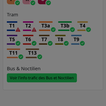
Tram
T1
T2
T3a
T3b
T4
T5
T6
T7
T8
T9
T11
T13
Bus & Noctilien
Voir l'info trafic des Bus et Noctilien