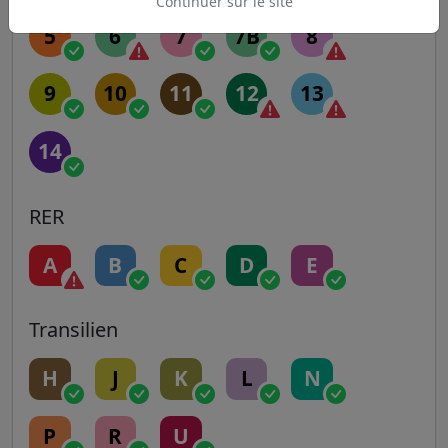
Continuer sur le site
5
6
7
7B
8
9
10
11
12
13
14
RER
A
B
C
D
E
Transilien
H
J
K
L
N
P
R
U