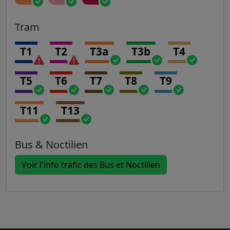
Tram
T1
T2
T3a
T3b
T4
T5
T6
T7
T8
T9
T11
T13
Bus & Noctilien
Voir l'info trafic des Bus et Noctilien