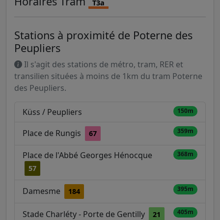
Horaires
Tram
T3a
Stations à proximité de Poterne des
Peupliers
Il s'agit des stations de métro, tram, RER et
transilien situées à moins de 1km du tram Poterne
des Peupliers.
Küss / Peupliers
150m
359m
Place de Rungis
67
Place de l'Abbé Georges Hénocque
368m
57
395m
Damesme
184
405m
Stade Charléty - Porte de Gentilly
21