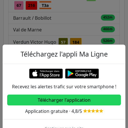
67
216
T3a
Barrault / Bobillot
452m
Val de Marne
466m
526m
Verdun Victor Hugo
57
184
Téléchargez l'appli Ma Ligne
531m
Bobillot - Tolbiac
57
62
67
576m
Maison Blanche
7
47
Recevez les alertes trafic sur votre smartphone !
Autres lignes
Télécharger l'application
Metro
Application gratuite · 4,8/5
1
2
3
3B
4