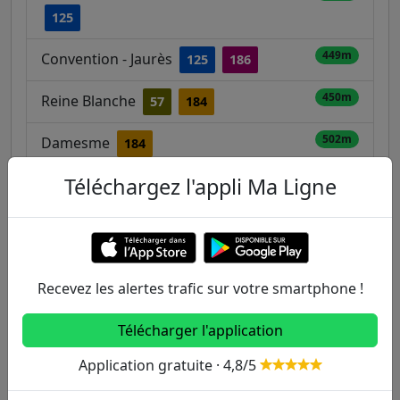
125
449m
Convention - Jaurès
125
186
450m
Reine Blanche
57
184
502m
Damesme
184
Téléchargez l'appli Ma Ligne
526m
Poterne des Peupliers
57
184
T3a
574m
Mairie
125
186
Recevez les alertes trafic sur votre smartphone !
Télécharger l'application
Autres lignes
Application gratuite · 4,8/5
Metro