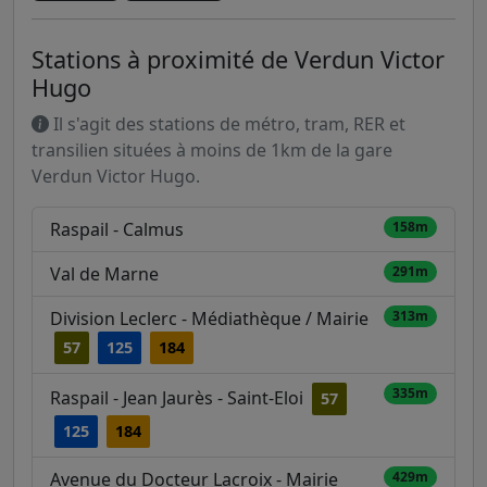
Stations à proximité de Verdun Victor
Hugo
Il s'agit des stations de métro, tram, RER et
transilien situées à moins de 1km de la gare
Verdun Victor Hugo.
Raspail - Calmus
158m
Val de Marne
291m
Division Leclerc - Médiathèque / Mairie
313m
57
125
184
335m
Raspail - Jean Jaurès - Saint-Eloi
57
125
184
Avenue du Docteur Lacroix - Mairie
429m