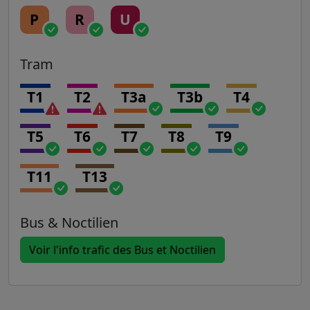
P
R
U
Tram
T1
T2
T3a
T3b
T4
T5
T6
T7
T8
T9
T11
T13
Bus & Noctilien
Voir l'info trafic des Bus et Noctilien