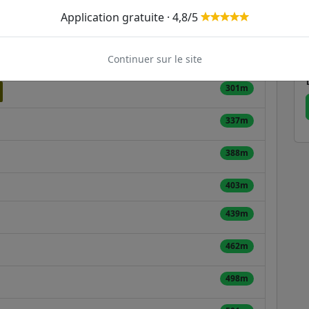
Application gratuite · 4,8/5
236m
62
Continuer sur le site
268m
301m
337m
388m
403m
439m
462m
498m