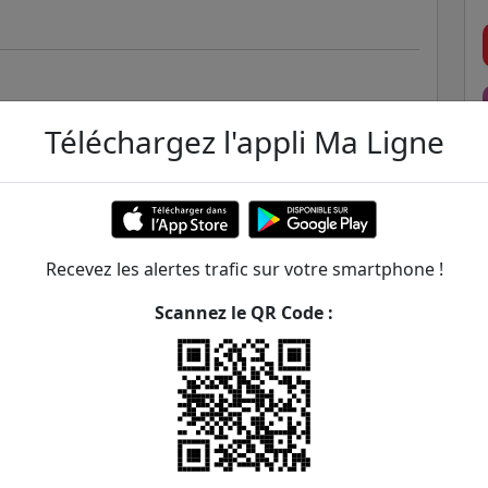
Téléchargez l'appli Ma Ligne
e de Gentilly
e du louvre
Recevez les alertes trafic sur votre smartphone !
Scannez le QR Code :
lot - Tolbiac
ER et transilien situées à moins de 1km de la gare