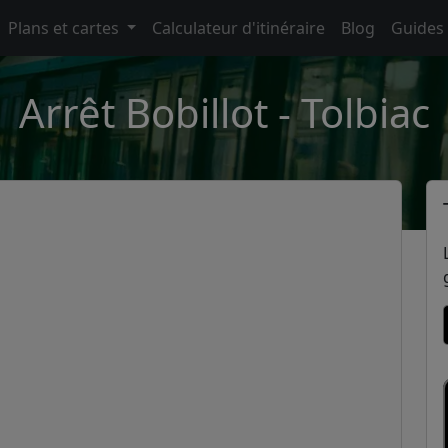
Plans et cartes
Calculateur d'itinéraire
Blog
Guides
Arrêt Bobillot - Tolbiac