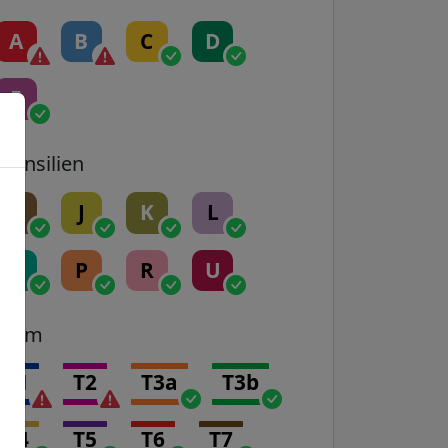
A
B
C
D
E
Transilien
H
J
K
L
N
P
R
U
Tram
T1
T2
T3a
T3b
T4
T5
T6
T7