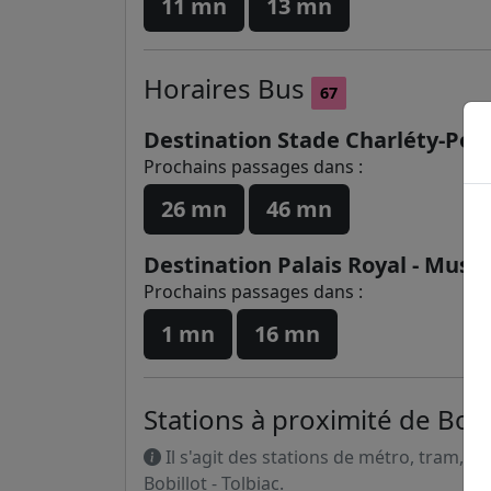
11 mn
13 mn
Horaires
Bus
67
Destination Stade Charléty-Port
Prochains passages dans :
26 mn
46 mn
Destination Palais Royal - Musé
Prochains passages dans :
1 mn
16 mn
Stations à proximité de Bobil
Il s'agit des stations de métro, tram, R
Bobillot - Tolbiac.