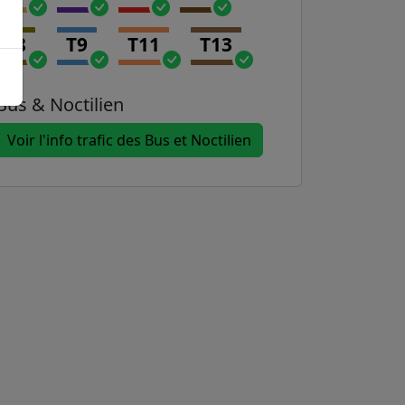
T8
T9
T11
T13
Bus & Noctilien
Voir l'info trafic des Bus et Noctilien