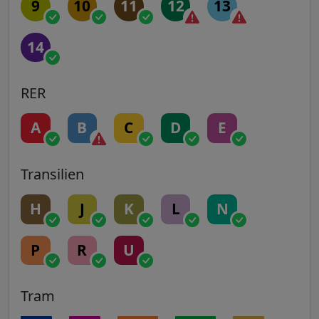
9
10
11
12
13
14
RER
A
B
C
D
E
Transilien
H
J
K
L
N
P
R
U
Tram