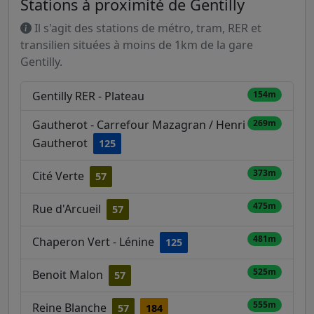
Stations à proximité de Gentilly
Il s'agit des stations de métro, tram, RER et
transilien situées à moins de 1km de la gare
Gentilly.
Gentilly RER - Plateau
154m
Gautherot - Carrefour Mazagran / Henri
269m
Gautherot
125
373m
Cité Verte
57
475m
Rue d'Arcueil
57
481m
Chaperon Vert - Lénine
125
525m
Benoit Malon
57
555m
Reine Blanche
57
184