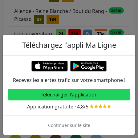
Allende - Reine Blanche / Bout du Rang -
564m
Picasso
57
184
577m
Cité universitaire
21
216
B
T3a
Téléchargez l'appli Ma Ligne
593m
Fraysse - Val de Bièvre
57
184
Autres lignes
Recevez les alertes trafic sur votre smartphone !
Metro
Télécharger l'application
1
2
3
3B
4
Application gratuite · 4,8/5
5
6
7
7B
8
Continuer sur le site