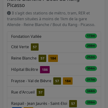
Picasso
Il s'agit des stations de métro, tram, RER et
transilien situées à moins de 1km de la gare
Allende - Reine Blanche / Bout du Rang - Picasso.
Fondation Vallée
173m
208m
Cité Verte
57
252m
Reine Blanche
57
184
304m
Hôpital Bicêtre
186
317m
Fraysse - Val de Bièvre
57
184
344m
Rue d'Arcueil
57
359m
Raspail - Jean Jaurès - Saint-Eloi
57