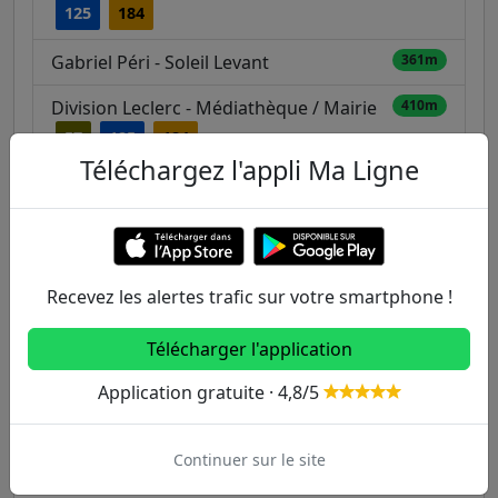
125
184
Gabriel Péri - Soleil Levant
361m
Division Leclerc - Médiathèque / Mairie
410m
57
125
184
Téléchargez l'appli Ma Ligne
440m
Cité des HBM
186
Autres lignes
Recevez les alertes trafic sur votre smartphone !
Metro
Télécharger l'application
1
2
3
3B
4
Application gratuite · 4,8/5
5
6
7
7B
8
Continuer sur le site