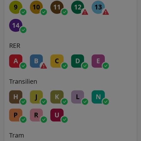
9
10
11
12
13
14
RER
A
B
C
D
E
Transilien
H
J
K
L
N
P
R
U
Tram