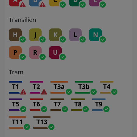
Transilien
H
J
K
L
N
P
R
U
Tram
T1
T2
T3a
T3b
T4
T5
T6
T7
T8
T9
T11
T13