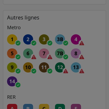
Autres lignes
Metro
1
2
3
3B
4
5
6
7
7B
8
9
10
11
12
13
14
RER
A
B
C
D
E