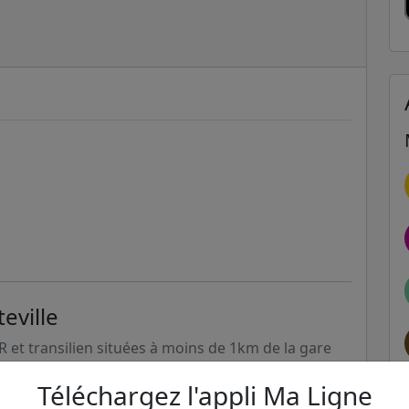
eville
ER et transilien situées à moins de 1km de la gare
Téléchargez l'appli Ma Ligne