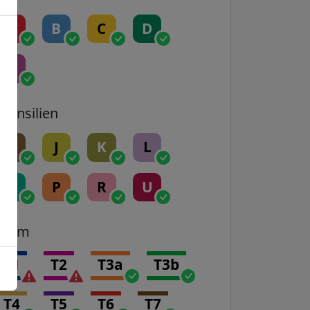
A
B
C
D
E
Transilien
H
J
K
L
N
P
R
U
Tram
T1
T2
T3a
T3b
T4
T5
T6
T7