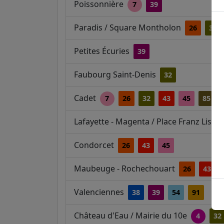
Poissonnière
7
39
Paradis / Square Montholon
26
32
Petites Écuries
39
Faubourg Saint-Denis
32
Cadet
7
26
32
43
45
85
Lafayette - Magenta / Place Franz Liszt
Condorcet
26
43
45
Maubeuge - Rochechouart
26
43
Valenciennes
38
39
54
91
Château d'Eau / Mairie du 10e
4
32