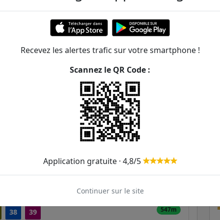
202m
207m
39
43
45
249m
Recevez les alertes trafic sur votre smartphone !
Scannez le QR Code :
386m
407m
442m
26
31
43
45
54
56
446m
Application gratuite · 4,8/5
501m
45
85
522m
Continuer sur le site
547m
38
39