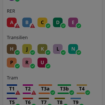
RER
A
B
C
D
E
Transilien
H
J
K
L
N
P
R
U
Tram
T1
T2
T3a
T3b
T4
T5
T6
T7
T8
T9