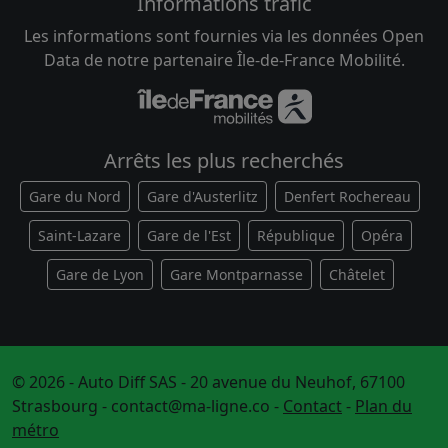
Informations trafic
Les informations sont fournies via les données Open
Data de notre partenaire Île-de-France Mobilité.
Arrêts les plus recherchés
Gare du Nord
Gare d'Austerlitz
Denfert Rochereau
Saint-Lazare
Gare de l'Est
République
Opéra
Gare de Lyon
Gare Montparnasse
Châtelet
© 2026 - Auto Diff SAS - 20 avenue du Neuhof, 67100
Strasbourg -
contact@ma-ligne.co
-
Contact
-
Plan du
métro