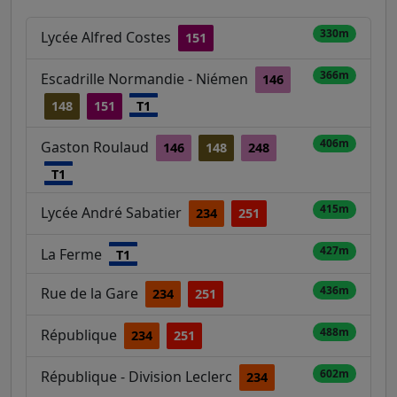
330m
Lycée Alfred Costes
151
366m
Escadrille Normandie - Niémen
146
148
151
T1
406m
Gaston Roulaud
146
148
248
T1
415m
Lycée André Sabatier
234
251
427m
La Ferme
T1
436m
Rue de la Gare
234
251
488m
République
234
251
602m
République - Division Leclerc
234