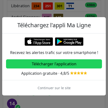
636m
Libération
234
251
301
T1
637m
André Sigonney
146
148
Téléchargez l'appli Ma Ligne
Autres lignes
Metro
Recevez les alertes trafic sur votre smartphone !
1
2
3
3B
4
Télécharger l'application
Application gratuite · 4,8/5
5
6
7
7B
8
Continuer sur le site
9
10
11
12
13
14