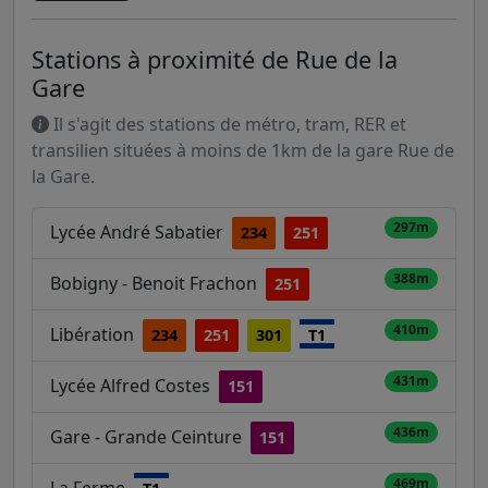
Stations à proximité de Rue de la
Gare
Il s'agit des stations de métro, tram, RER et
transilien situées à moins de 1km de la gare Rue de
la Gare.
297m
Lycée André Sabatier
234
251
388m
Bobigny - Benoit Frachon
251
410m
Libération
234
251
301
T1
431m
Lycée Alfred Costes
151
436m
Gare - Grande Ceinture
151
469m
La Ferme