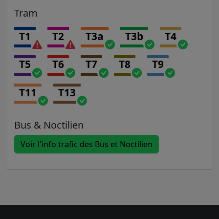
Tram
T1
T2
T3a
T3b
T4
T5
T6
T7
T8
T9
T11
T13
Bus & Noctilien
Voir l'info trafic des Bus et Noctilien