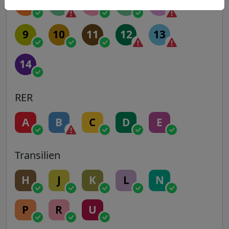
5
6
7
7B
8
9
10
11
12
13
14
RER
A
B
C
D
E
Transilien
H
J
K
L
N
P
R
U