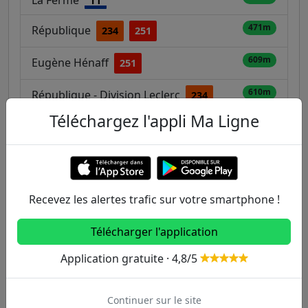
T1
471m
République
234
251
609m
Eugène Hénaff
251
610m
République - Division Leclerc
234
Téléchargez l'appli Ma Ligne
698m
Escadrille Normandie - Niémen
146
148
151
T1
Recevez les alertes trafic sur votre smartphone !
Autres lignes
Télécharger l'application
Metro
Application gratuite · 4,8/5
1
2
3
3B
4
Continuer sur le site