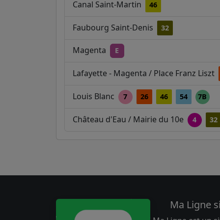
Canal Saint-Martin
46
Faubourg Saint-Denis
32
Magenta
E
Lafayette - Magenta / Place Franz Liszt
Louis Blanc
7
26
46
54
7B
Château d'Eau / Mairie du 10e
4
32
Ma Ligne s