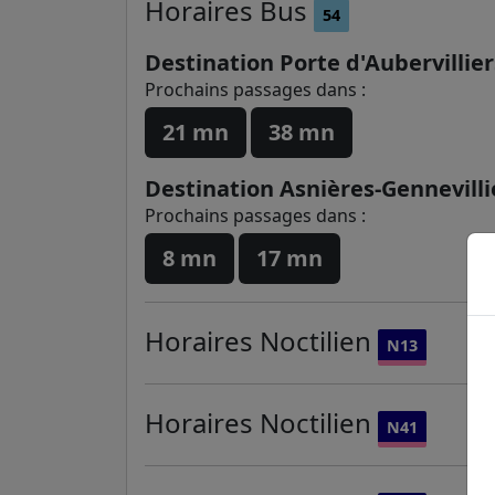
Horaires
Bus
54
Destination Porte d'Aubervillier
Prochains passages dans :
21 mn
38 mn
Destination Asnières-Gennevilli
Prochains passages dans :
8 mn
17 mn
Horaires
Noctilien
N13
Horaires
Noctilien
N41