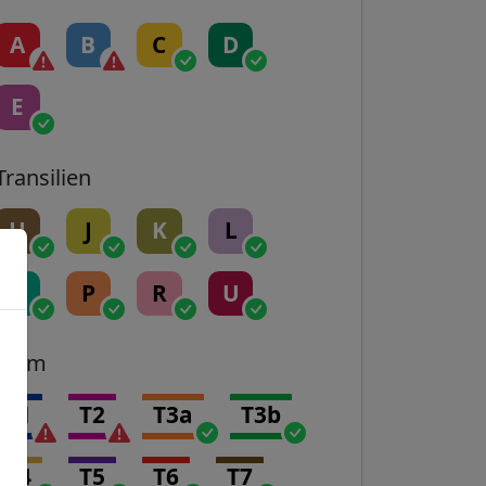
A
B
C
D
E
Transilien
H
J
K
L
N
P
R
U
Tram
T1
T2
T3a
T3b
T4
T5
T6
T7