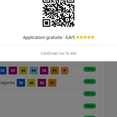
Application gratuite · 4,8/5
un / Paris Est
ER et transilien situées à moins de 1km de la gare
Continuer sur le site
131m
38
39
46
54
56
91
P
347m
 Magenta
38
46
56
91
351m
355m