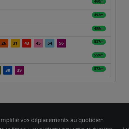
460m
492m
499m
537m
26
31
43
45
54
56
559m
572m
38
39
implifie vos déplacements au quotidien