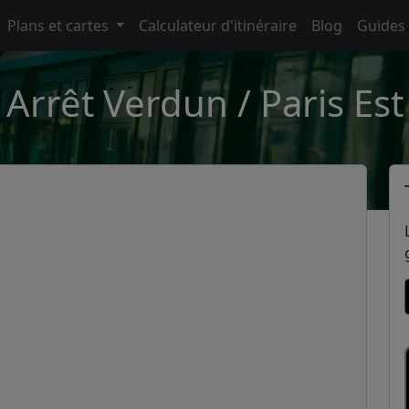
Plans et cartes
Calculateur d'itinéraire
Blog
Guides
Arrêt Verdun / Paris Est