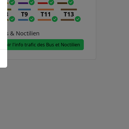
T8
T9
T11
T13
Bus & Noctilien
Voir l'info trafic des Bus et Noctilien