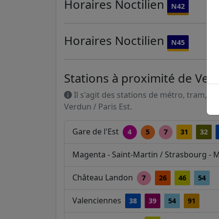
Horaires
Noctilien
N42
Horaires
Noctilien
N45
Stations à proximité de Verd
Il s'agit des stations de métro, tram, R
Verdun / Paris Est.
Gare de l'Est
4
5
7
31
32
Magenta - Saint-Martin / Strasbourg -
Château Landon
7
26
46
54
Valenciennes
38
39
54
91