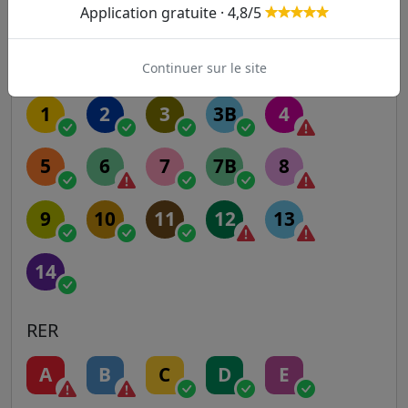
Application gratuite · 4,8/5
Autres lignes
Metro
Continuer sur le site
1
2
3
3B
4
5
6
7
7B
8
9
10
11
12
13
14
RER
A
B
C
D
E