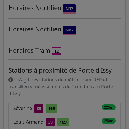
Horaires
Noctilien
N13
Horaires
Noctilien
N62
Horaires
Tram
T2
Stations à proximité de Porte d'Issy
Il s'agit des stations de métro, tram, RER et
transilien situées à moins de 1km du tram Porte
d'Issy.
225m
Séverine
39
169
258m
Louis Armand
39
169