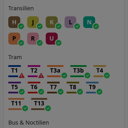
Transilien
H
J
K
L
N
P
R
U
Tram
T1
T2
T3a
T3b
T4
T5
T6
T7
T8
T9
T11
T13
Bus & Noctilien