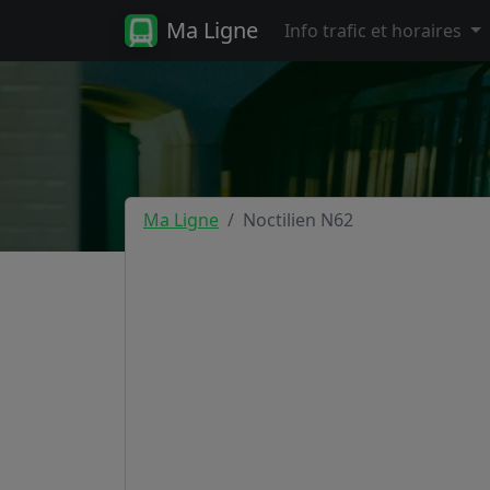
Ma Ligne
Info trafic et horaires
Ma Ligne
Noctilien N62