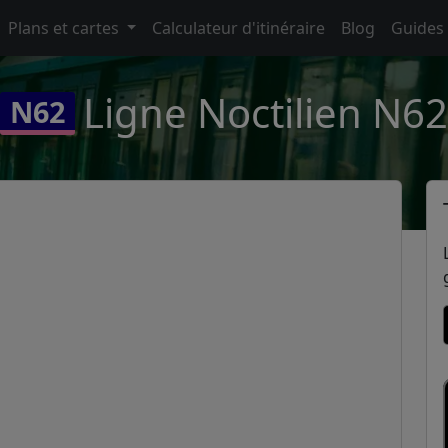
Plans et cartes
Calculateur d'itinéraire
Blog
Guides
Ligne Noctilien N62
N62