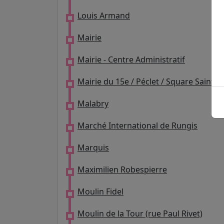
Louis Armand
Mairie
Mairie - Centre Administratif
Mairie du 15e / Péclet / Square Saint-
Malabry
Marché International de Rungis
Marquis
Maximilien Robespierre
Moulin Fidel
Moulin de la Tour (rue Paul Rivet)