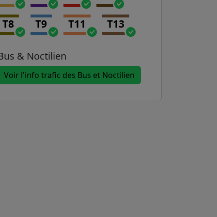
T8
T9
T11
T13
Bus & Noctilien
Voir l'info trafic des Bus et Noctilien