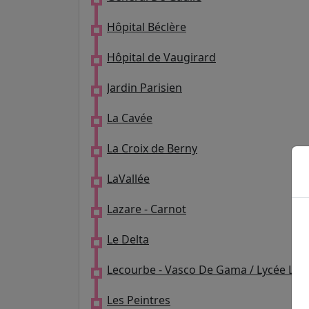
Hôpital Béclère
Hôpital de Vaugirard
Jardin Parisien
La Cavée
La Croix de Berny
LaVallée
Lazare - Carnot
Le Delta
Lecourbe - Vasco De Gama / Lycée Lo
Les Peintres