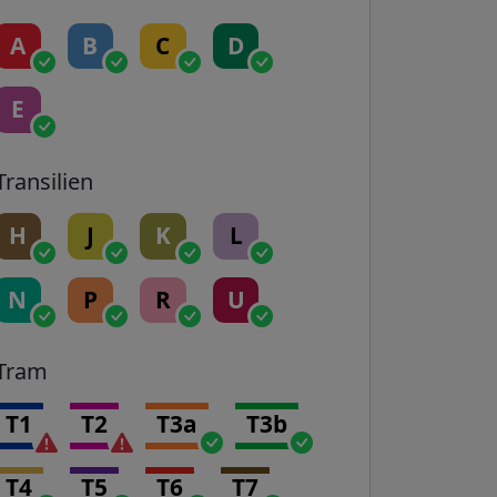
A
B
C
D
E
Transilien
H
J
K
L
N
P
R
U
Tram
T1
T2
T3a
T3b
T4
T5
T6
T7