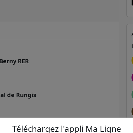
 Berny RER
al de Rungis
Téléchargez l'appli Ma Ligne