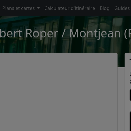
Plans et cartes
Calculateur d'itinéraire
Blog
Guides
lbert Roper / Montjean (