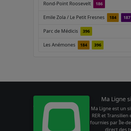
Rond-Point Roosevelt
186
Emile Zola / Le Petit Fresnes
184
187
Parc de Médicis
396
Les Anémones
184
396
Ma Ligne s
Ma Ligne est un si
RER et Transilien
fournies par Île-de
direct des 