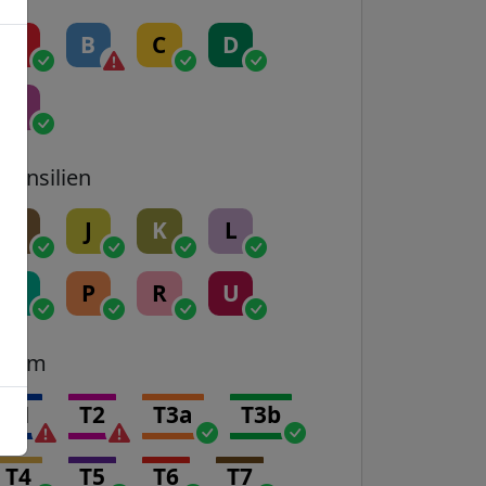
A
B
C
D
E
Transilien
H
J
K
L
N
P
R
U
Tram
T1
T2
T3a
T3b
T4
T5
T6
T7