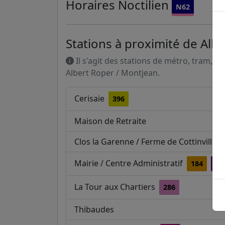
Horaires
Noctilien
N62
Stations à proximité de Alb
Il s'agit des stations de métro, tram, R
Albert Roper / Montjean.
Cerisaie
396
Maison de Retraite
Clos la Garenne / Ferme de Cottinville
Mairie / Centre Administratif
184
18
La Tour aux Chartiers
286
Thibaudes