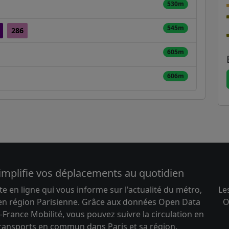
530m
545m
286
605m
606m
implifie vos déplacements au quotidien
te en ligne qui vous informe sur l'actualité du métro,
Le
 en région Parisienne. Grâce aux données Open Data
O
-France Mobilité, vous pouvez suivre la circulation en
transports en commun dans Paris et sa région.