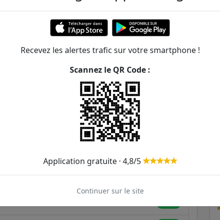
ert Roper / Montjean
Recevez les alertes trafic sur votre smartphone !
ER et transilien situées à moins de 1km de la gare
Scannez le QR Code :
201m
227m
289m
377m
7
286
396
Application gratuite · 4,8/5
490m
Continuer sur le site
496m