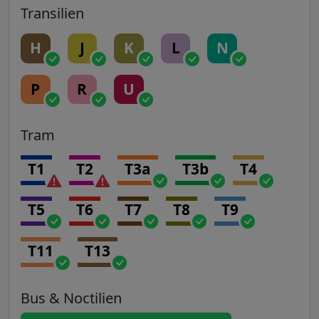
Transilien
H
J
K
L
N
P
R
U
Tram
T1
T2
T3a
T3b
T4
T5
T6
T7
T8
T9
T11
T13
Bus & Noctilien