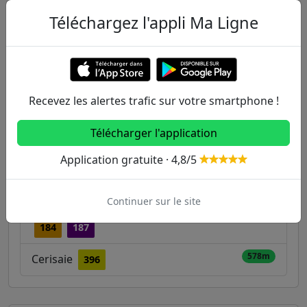
322m
La Tour aux Chartiers
286
Téléchargez l'appli Ma Ligne
354m
Emile Zola / Le Petit Fresnes
184
187
286
377m
Albert Roper / Montjean
396
Recevez les alertes trafic sur votre smartphone !
Maison de Retraite
380m
Télécharger l'application
Clos la Garenne / Ferme de Cottinville
436m
Application gratuite · 4,8/5
459m
La Peupleraie
184
Continuer sur le site
Docteur Ténine / Pasteur / Tuilerie
501m
184
187
578m
Cerisaie
396