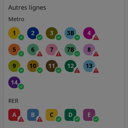
Autres lignes
Metro
1
2
3
3B
4
5
6
7
7B
8
9
10
11
12
13
14
RER
A
B
C
D
E