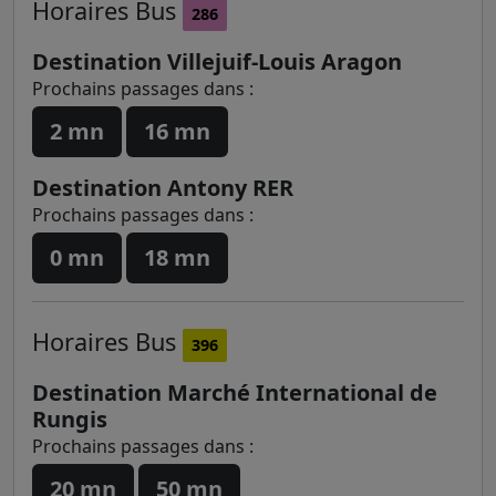
Horaires
Bus
286
Destination Villejuif-Louis Aragon
Prochains passages dans :
2 mn
16 mn
Destination Antony RER
Prochains passages dans :
0 mn
18 mn
Horaires
Bus
396
Destination Marché International de
Rungis
Prochains passages dans :
20 mn
50 mn