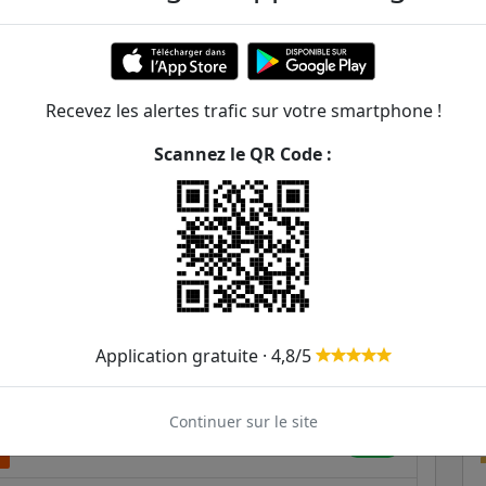
-Jardin
ER et transilien situées à moins de 1km de la gare
Recevez les alertes trafic sur votre smartphone !
355m
Scannez le QR Code :
442m
472m
817m
839m
Application gratuite · 4,8/5
895m
194
Continuer sur le site
901m
4