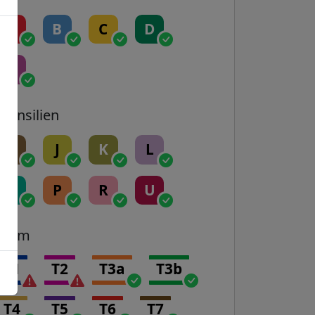
A
B
C
D
E
Transilien
H
J
K
L
N
P
R
U
Tram
T1
T2
T3a
T3b
T4
T5
T6
T7