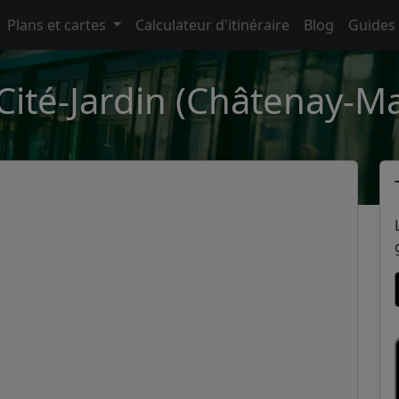
Plans et cartes
Calculateur d'itinéraire
Blog
Guides
Cité-Jardin (Châtenay-M