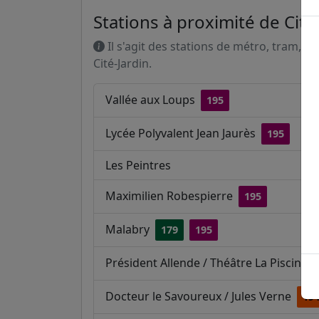
Stations à proximité de Cité
Il s'agit des stations de métro, tram, R
Cité-Jardin.
Vallée aux Loups
195
Lycée Polyvalent Jean Jaurès
195
Les Peintres
Maximilien Robespierre
195
Malabry
179
195
Président Allende / Théâtre La Piscine
Docteur le Savoureux / Jules Verne
19