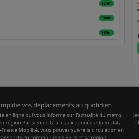
924m
944m
986m
implifie vos déplacements au quotidien
te en ligne qui vous informe sur l'actualité du métro,
Le
 en région Parisienne. Grâce aux données Open Data
O
-France Mobilité, vous pouvez suivre la circulation en
transports en commun dans Paris et sa région.