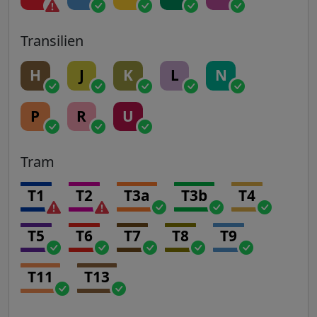
Transilien
H
J
K
L
N
P
R
U
Tram
T1
T2
T3a
T3b
T4
T5
T6
T7
T8
T9
T11
T13