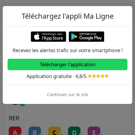
Téléchargez l'appli Ma Ligne
Autres lignes
Metro
1
2
3
3B
4
Recevez les alertes trafic sur votre smartphone !
5
6
7
7B
8
Télécharger l'application
Application gratuite · 4,8/5
9
10
11
12
13
Continuer sur le site
14
RER
A
B
C
D
E