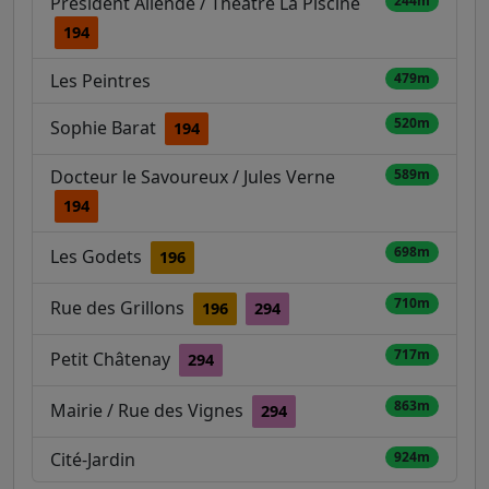
Président Allende / Théâtre La Piscine
244m
194
Les Peintres
479m
520m
Sophie Barat
194
Docteur le Savoureux / Jules Verne
589m
194
698m
Les Godets
196
710m
Rue des Grillons
196
294
717m
Petit Châtenay
294
863m
Mairie / Rue des Vignes
294
Cité-Jardin
924m