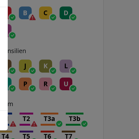
A
B
C
D
E
Transilien
H
J
K
L
N
P
R
U
Tram
T1
T2
T3a
T3b
T4
T5
T6
T7