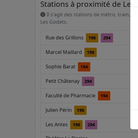
Stations à proximité de Les
Il s'agit des stations de métro, tram, R
Les Godets.
Rue des Grillons
196
294
Marcel Maillard
196
Sophie Barat
194
Petit Châtenay
294
Faculté de Pharmacie
194
Julien Périn
196
Les Antes
196
294