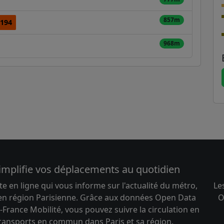
857m
194
968m
implifie vos déplacements au quotidien
te en ligne qui vous informe sur l'actualité du métro,
Le
 en région Parisienne. Grâce aux données Open Data
O
-France Mobilité, vous pouvez suivre la circulation en
transports en commun dans Paris et sa région.