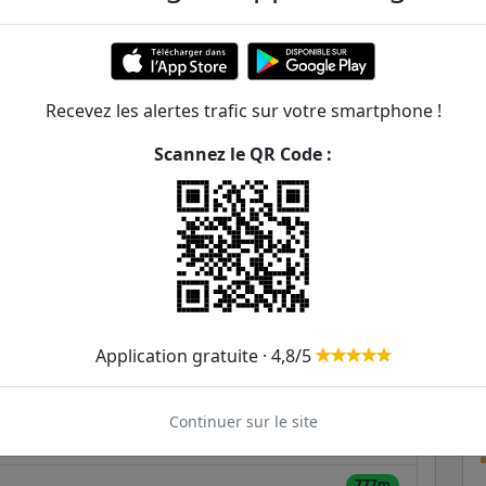
 Godets
ER et transilien situées à moins de 1km de la gare
Recevez les alertes trafic sur votre smartphone !
168m
Scannez le QR Code :
302m
543m
605m
698m
Application gratuite · 4,8/5
706m
Continuer sur le site
759m
777m