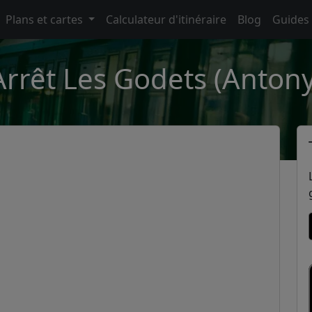
Plans et cartes
Calculateur d'itinéraire
Blog
Guides
Arrêt Les Godets (Antony