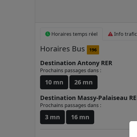
Horaires temps réel
Info trafic
Horaires
Bus
196
Destination Antony RER
Prochains passages dans :
10 mn
26 mn
Destination Massy-Palaiseau R
Prochains passages dans :
3 mn
16 mn