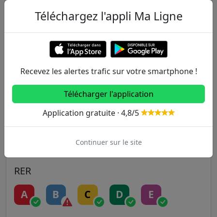
Autres lignes
Téléchargez l'appli Ma Ligne
Metro
1
2
3
3B
4
Recevez les alertes trafic sur votre smartphone !
5
6
7
7B
8
Télécharger l'application
9
10
11
12
13
Application gratuite · 4,8/5
14
Continuer sur le site
RER
A
B
C
D
E