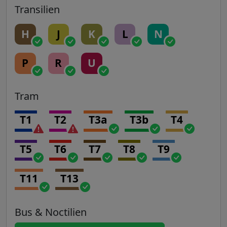
Transilien
H
J
K
L
N
P
R
U
Tram
T1
T2
T3a
T3b
T4
T5
T6
T7
T8
T9
T11
T13
Bus & Noctilien