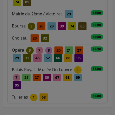
74
85
385m
Mairie du 2ème / Victoires
29
424m
Bourse
3
20
29
39
74
85
455m
Choiseul
20
32
472m
Opéra
3
7
8
20
21
27
29
32
45
52
66
68
95
513m
Palais Royal - Musée Du Louvre
1
7
21
27
39
67
68
69
95
534m
Tuileries
1
68