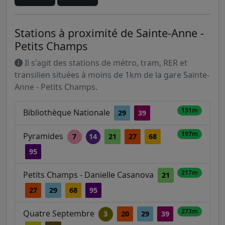
Stations à proximité de Sainte-Anne -
Petits Champs
Il s'agit des stations de métro, tram, RER et
transilien situées à moins de 1km de la gare Sainte-
Anne - Petits Champs.
131m
Bibliothèque Nationale
29
39
197m
Pyramides
7
14
21
27
68
95
217m
Petits Champs - Danielle Casanova
21
27
29
68
95
273m
Quatre Septembre
3
20
29
39