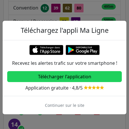
495m
Convention
12
39
62
80
500m
Bargue / Procession
88
95
Téléchargez l'appli Ma Ligne
Autres lignes
Metro
Recevez les alertes trafic sur votre smartphone !
1
2
3
3B
4
Télécharger l'application
Application gratuite · 4,8/5
5
6
7
7B
8
Continuer sur le site
9
10
11
12
13
14