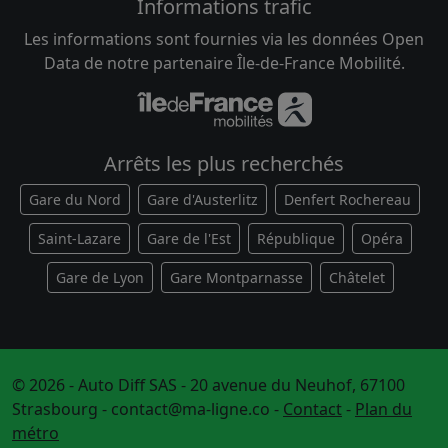
Informations trafic
Les informations sont fournies via les données Open
Data de notre partenaire Île-de-France Mobilité.
Arrêts les plus recherchés
Gare du Nord
Gare d'Austerlitz
Denfert Rochereau
Saint-Lazare
Gare de l'Est
République
Opéra
Gare de Lyon
Gare Montparnasse
Châtelet
© 2026 - Auto Diff SAS - 20 avenue du Neuhof, 67100
Strasbourg -
contact@ma-ligne.co
-
Contact
-
Plan du
métro