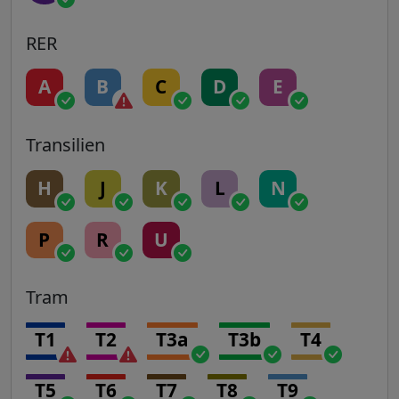
RER
A
B
C
D
E
Transilien
H
J
K
L
N
P
R
U
Tram
T1
T2
T3a
T3b
T4
T5
T6
T7
T8
T9