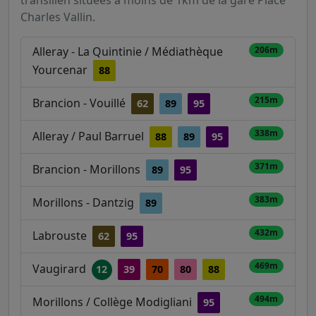
transilien situées à moins de 1km de la gare Place
Charles Vallin.
Alleray - La Quintinie / Médiathèque
206m
Yourcenar
88
215m
Brancion - Vouillé
62
89
95
338m
Alleray / Paul Barruel
88
89
95
371m
Brancion - Morillons
89
95
383m
Morillons - Dantzig
89
432m
Labrouste
62
95
469m
Vaugirard
12
39
70
80
88
494m
Morillons / Collège Modigliani
95