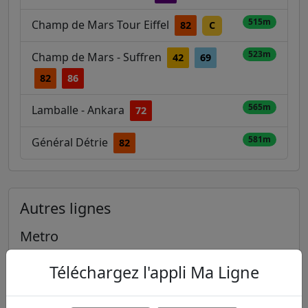
515m
Champ de Mars Tour Eiffel
82
C
523m
Champ de Mars - Suffren
42
69
82
86
565m
Lamballe - Ankara
72
581m
Général Détrie
82
Autres lignes
Metro
1
2
3
3B
4
Téléchargez l'appli Ma Ligne