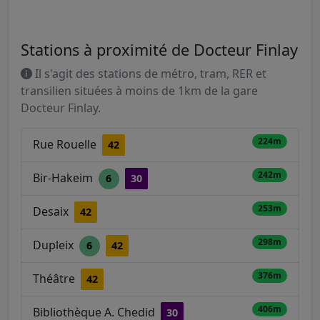
Stations à proximité de Docteur Finlay
Il s'agit des stations de métro, tram, RER et
transilien situées à moins de 1km de la gare
Docteur Finlay.
224m
Rue Rouelle
42
242m
Bir-Hakeim
6
30
253m
Desaix
42
298m
Dupleix
6
42
376m
Théâtre
42
406m
Bibliothèque A. Chedid
30