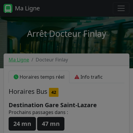
Ma Ligne
Arrêt Docteur Finlay
Ma Ligne
Docteur Finlay
Horaires temps réel
Info trafic
Horaires
Bus
42
Destination Gare Saint-Lazare
Prochains passages dans :
24 mn
47 mn