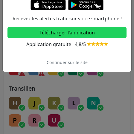
5
6
7
7B
8
9
10
11
12
13
Recevez les alertes trafic sur votre smartphone !
Télécharger l'application
14
Application gratuite · 4,8/5
RER
Continuer sur le site
A
B
C
D
E
Transilien
H
J
K
L
N
P
R
U