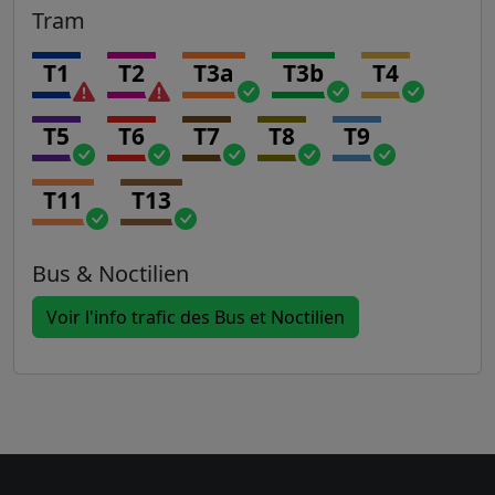
Tram
T1
T2
T3a
T3b
T4
T5
T6
T7
T8
T9
T11
T13
Bus & Noctilien
Voir l'info trafic des Bus et Noctilien