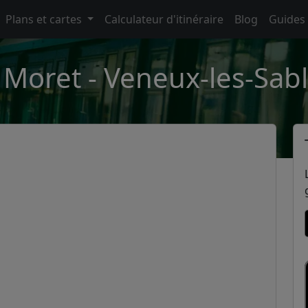
Plans et cartes
Calculateur d'itinéraire
Blog
Guides
 Moret - Veneux-les-Sabl