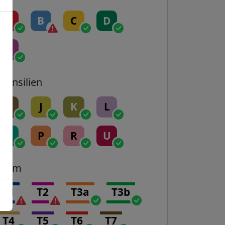
A
B
C
D
E
Transilien
H
J
K
L
N
P
R
U
Tram
T1
T2
T3a
T3b
T4
T5
T6
T7