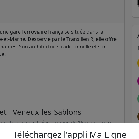
une gare ferroviaire française située dans la
t-Marne. Desservie par le Transilien R, elle offre
onnantes. Son architecture traditionnelle et son
ue.
et - Veneux-les-Sablons
ER et transilien situées à moins de 1km de la gare
Téléchargez l'appli Ma Ligne