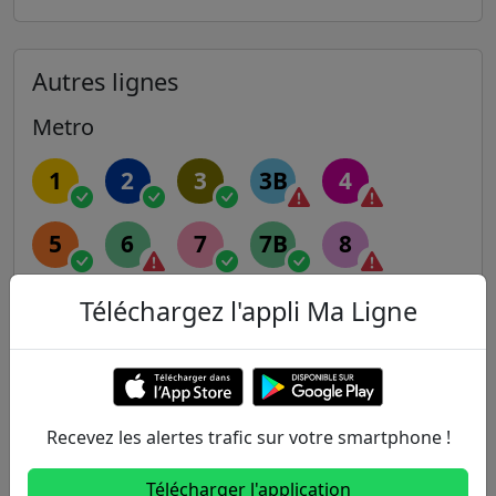
Autres lignes
Metro
1
2
3
3B
4
5
6
7
7B
8
9
10
11
12
13
Téléchargez l'appli Ma Ligne
14
Recevez les alertes trafic sur votre smartphone !
RER
Télécharger l'application