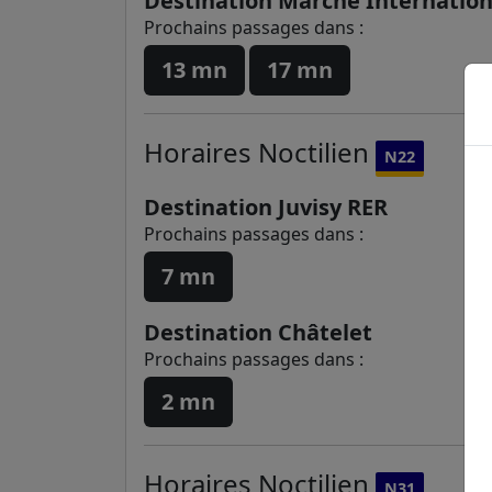
Destination Marché Internation
Prochains passages dans :
13 mn
17 mn
Horaires
Noctilien
N22
Destination Juvisy RER
Prochains passages dans :
7 mn
Destination Châtelet
Prochains passages dans :
2 mn
Horaires
Noctilien
N31