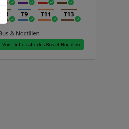
T8
T9
T11
T13
Bus & Noctilien
Voir l'info trafic des Bus et Noctilien