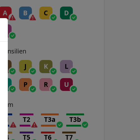
A
B
C
D
E
Transilien
H
J
K
L
N
P
R
U
Tram
T1
T2
T3a
T3b
T4
T5
T6
T7