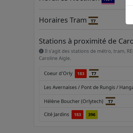
Horaires
Tram
T7
Stations à proximité de Carol
Il s'agit des stations de métro, tram, R
Caroline Aigle.
Coeur d'Orly
183
T7
Les Avernaises / Pont de Rungis / Hang
Hélène Boucher (Orlytech)
T7
Cité Jardins
183
396