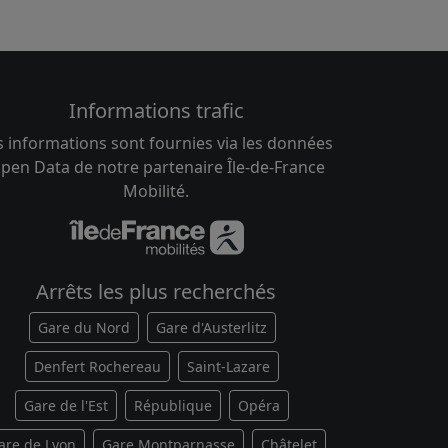
Informations trafic
s informations sont fournies via les données
pen Data de notre partenaire Île-de-France
Mobilité.
Arrêts les plus recherchés
Gare du Nord
Gare d'Austerlitz
Denfert Rochereau
Saint-Lazare
Gare de l'Est
République
Opéra
are de Lyon
Gare Montparnasse
Châtelet