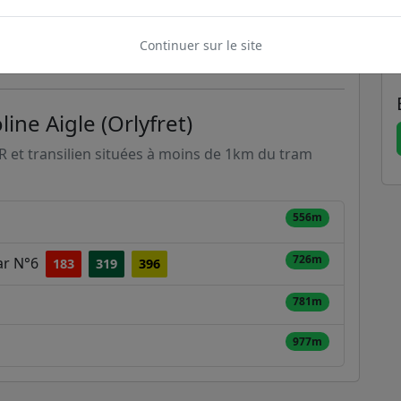
Continuer sur le site
ine Aigle (Orlyfret)
ER et transilien situées à moins de 1km du tram
556m
726m
ar N°6
183
319
396
781m
977m