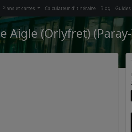
Plans et cartes
Calculateur d'itinéraire
Blog
Guides
e Aigle (Orlyfret) (Paray-