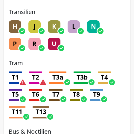
Transilien
H
J
K
L
N
P
R
U
Tram
T1
T2
T3a
T3b
T4
T5
T6
T7
T8
T9
T11
T13
Bus & Noctilien