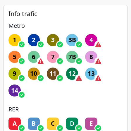
Info trafic
Metro
1
2
3
3B
4
5
6
7
7B
8
9
10
11
12
13
14
RER
A
B
C
D
E