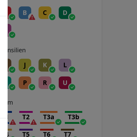
A
B
C
D
E
Transilien
H
J
K
L
N
P
R
U
Tram
T1
T2
T3a
T3b
T4
T5
T6
T7