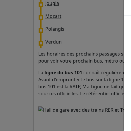
Jougla
Mozart
Polangis
Verdun
Les horaires des prochains passages sont 
pour voir votre prochain bus, métro ou t
La
ligne du bus 101
connaît régulièrement
Avant d'emprunter le bus sur la ligne 101, 
bus 101 est la RATP, Ma Ligne ne fait que r
sources officielles. Le référentiel officie