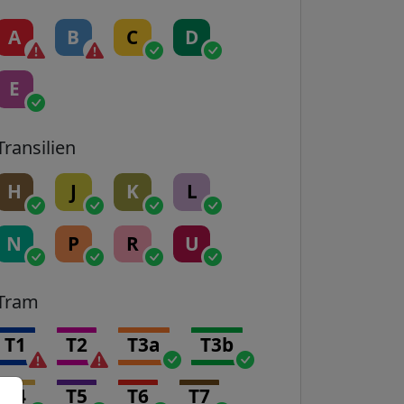
A
B
C
D
E
Transilien
H
J
K
L
N
P
R
U
Tram
T1
T2
T3a
T3b
T4
T5
T6
T7