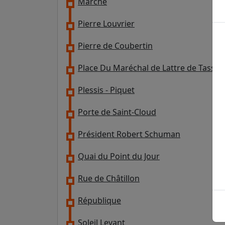
Marché
Pierre Louvrier
Pierre de Coubertin
Place Du Maréchal de Lattre de Tassig
Plessis - Piquet
Porte de Saint-Cloud
Président Robert Schuman
Quai du Point du Jour
Rue de Châtillon
République
Soleil Levant