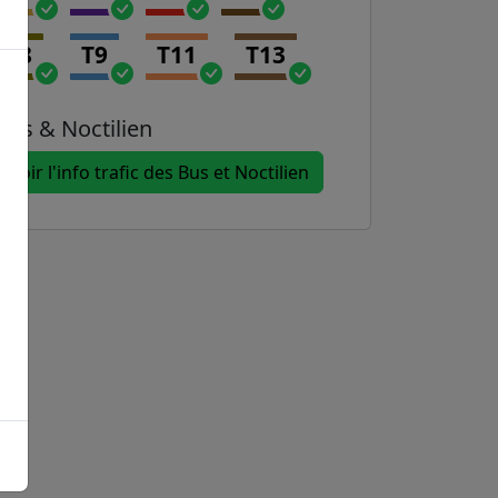
T8
T9
T11
T13
Bus & Noctilien
Voir l'info trafic des Bus et Noctilien