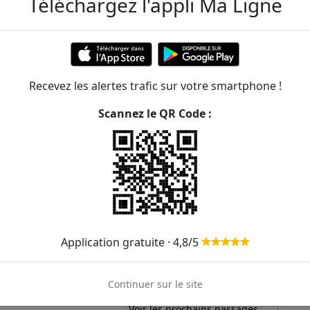
Téléchargez l'appli Ma Ligne
Voir les prochains passages
Voir les prochains passages
Voir les prochains passages
Recevez les alertes trafic sur votre smartphone !
ny
Voir les prochains passages
Scannez le QR Code :
Voir les prochains passages
Voir les prochains passages
Voir les prochains passages
Voir les prochains passages
Application gratuite · 4,8/5
Voir les prochains passages
Voir les prochains passages
Continuer sur le site
Voir les prochains passages