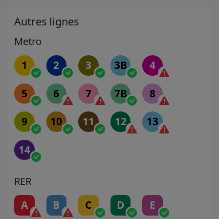
Autres lignes
Metro
1
2
3
3B
4
5
6
7
7B
8
9
10
11
12
13
14
RER
A
B
C
D
E