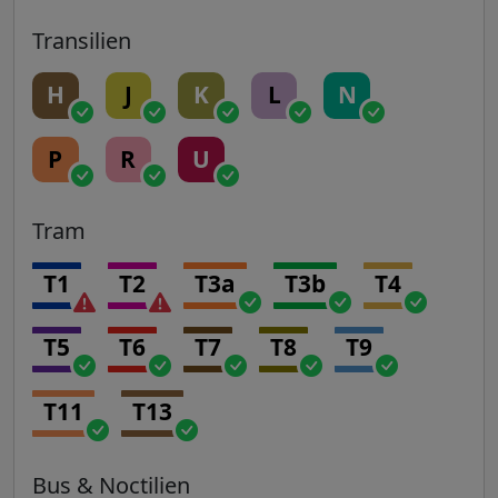
Transilien
H
J
K
L
N
P
R
U
Tram
T1
T2
T3a
T3b
T4
T5
T6
T7
T8
T9
T11
T13
Bus & Noctilien