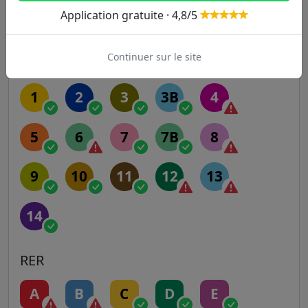
Application gratuite · 4,8/5
Autres lignes
Continuer sur le site
Metro
1
2
3
3B
4
5
6
7
7B
8
9
10
11
12
13
14
RER
A
B
C
D
E