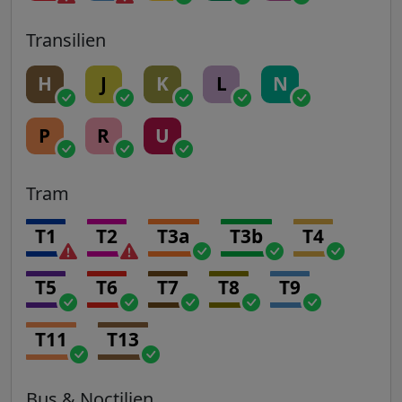
Transilien
H
J
K
L
N
P
R
U
Tram
T1
T2
T3a
T3b
T4
T5
T6
T7
T8
T9
T11
T13
Bus & Noctilien