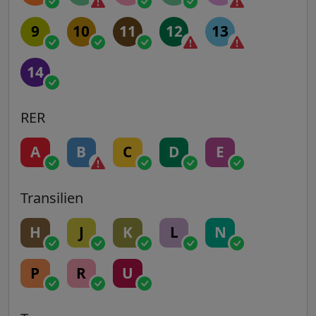
9
10
11
12
13
14
RER
A
B
C
D
E
Transilien
H
J
K
L
N
P
R
U