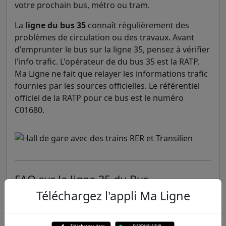
votre prochain bus, métro ou tram.
La
ligne du bus 35
connaît régulièrement des
problèmes de circulation ou des travaux. Avant
d'emprunter le bus sur la ligne 35, pensez à vérifier
l'info trafic. L'opérateur de du bus 35 est la RATP,
Ma Ligne ne fait que relayer les informations trafic
fournies par les sources officielles. Le référentiel
officiel de la RATP pour ce bus est le numéro
C01680.
FAQ sur la ligne 35 du Bus
Téléchargez l'appli Ma Ligne
Quel est l'info trafic sur le Bus 35 ?
Il n'y a aucun problème actuellement sur la ligne
du Bus 35, le trafic est normal.