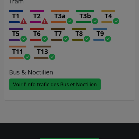
Tram
T1
T2
T3a
T3b
T4
T5
T6
T7
T8
T9
T11
T13
Bus & Noctilien
Voir l'info trafic des Bus et Noctilien