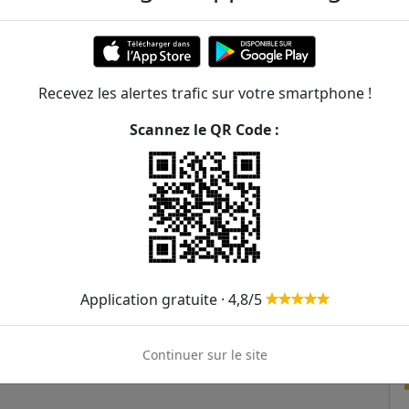
296m
300m
Recevez les alertes trafic sur votre smartphone !
373m
Scannez le QR Code :
395m
405m
444m
Application gratuite · 4,8/5
Continuer sur le site