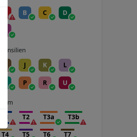
A
B
C
D
E
Transilien
H
J
K
L
N
P
R
U
Tram
T1
T2
T3a
T3b
T4
T5
T6
T7