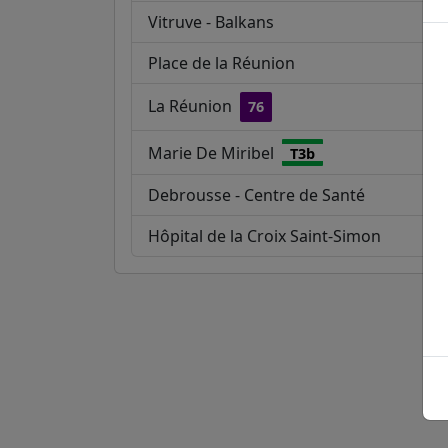
Vitruve - Balkans
Place de la Réunion
La Réunion
76
Marie De Miribel
T3b
Debrousse - Centre de Santé
Hôpital de la Croix Saint-Simon