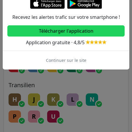
9
10
11
12
13
Recevez les alertes trafic sur votre smartphone !
Télécharger l'application
14
Application gratuite · 4,8/5
RER
Continuer sur le site
A
B
C
D
E
Transilien
H
J
K
L
N
P
R
U