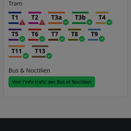
Tram
T1
T2
T3a
T3b
T4
T5
T6
T7
T8
T9
T11
T13
Bus & Noctilien
Voir l'info trafic des Bus et Noctilien