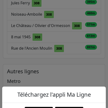
395m
Jules Ferry
308
460m
Noiseau-Amboile
308
571m
Le Château / Olivier d'Ormesson
308
613m
8 mai 1945
308
897m
Rue de l'Ancien Moulin
308
Autres lignes
Metro
1
2
3
3B
4
Téléchargez l'appli Ma Ligne
5
6
7
7B
8