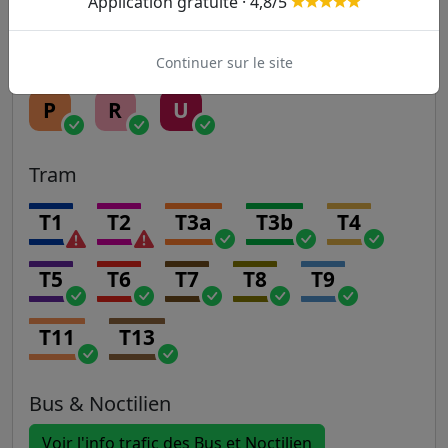
Transilien
Application gratuite · 4,8/5
H
J
K
L
N
Continuer sur le site
P
R
U
Tram
T1
T2
T3a
T3b
T4
T5
T6
T7
T8
T9
T11
T13
Bus & Noctilien
Voir l'info trafic des Bus et Noctilien