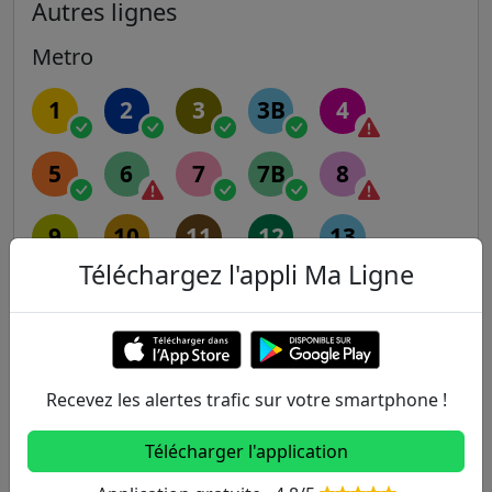
Autres lignes
Metro
1
2
3
3B
4
5
6
7
7B
8
9
10
11
12
13
Téléchargez l'appli Ma Ligne
14
RER
Recevez les alertes trafic sur votre smartphone !
A
B
C
D
E
Télécharger l'application