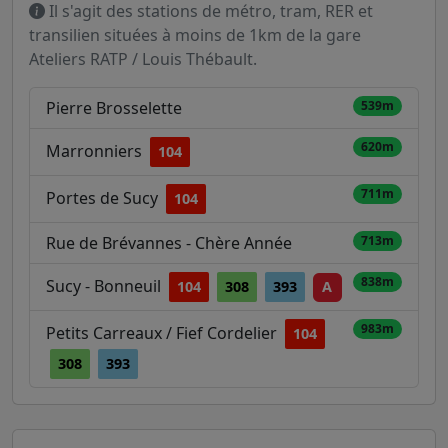
Il s'agit des stations de métro, tram, RER et
transilien situées à moins de 1km de la gare
Ateliers RATP / Louis Thébault.
Pierre Brosselette
539m
620m
Marronniers
104
711m
Portes de Sucy
104
Rue de Brévannes - Chère Année
713m
838m
Sucy - Bonneuil
104
308
393
A
983m
Petits Carreaux / Fief Cordelier
104
308
393