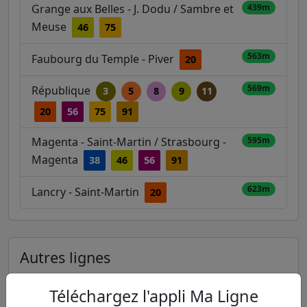
Grange aux Belles - J. Dodu / Sambre et
439m
Meuse
46
75
563m
Faubourg du Temple - Piver
20
569m
République
3
5
8
9
11
20
56
75
91
Magenta - Saint-Martin / Strasbourg -
595m
Magenta
38
46
56
91
623m
Lancry - Saint-Martin
20
Autres lignes
Metro
Téléchargez l'appli Ma Ligne