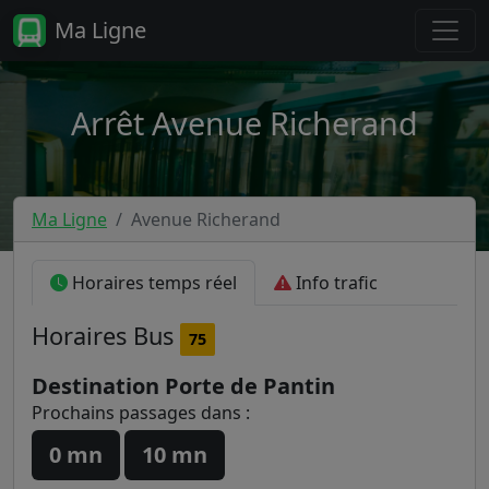
Ma Ligne
Arrêt Avenue Richerand
Ma Ligne
Avenue Richerand
Horaires temps réel
Info trafic
Horaires
Bus
75
Destination Porte de Pantin
Prochains passages dans :
0 mn
10 mn