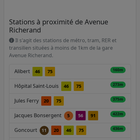
Stations à proximité de Avenue
Richerand
Il s'agit des stations de métro, tram, RER et
transilien situées à moins de 1km de la gare
Avenue Richerand.
160m
Alibert
46
75
273m
Hôpital Saint-Louis
46
75
375m
Jules Ferry
20
75
422m
Jacques Bonsergent
5
56
91
436m
Goncourt
11
20
46
75