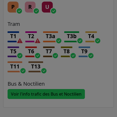
P
R
U
Tram
T1
T2
T3a
T3b
T4
T5
T6
T7
T8
T9
T11
T13
Bus & Noctilien
Voir l'info trafic des Bus et Noctilien