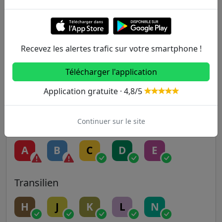
1
2
3
3B
4
5
6
7
7B
8
Recevez les alertes trafic sur votre smartphone !
9
10
11
12
13
Télécharger l'application
Application gratuite · 4,8/5
14
Continuer sur le site
RER
A
B
C
D
E
Transilien
H
J
K
L
N