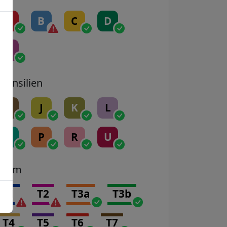
A
B
C
D
E
Transilien
H
J
K
L
N
P
R
U
Tram
T1
T2
T3a
T3b
T4
T5
T6
T7