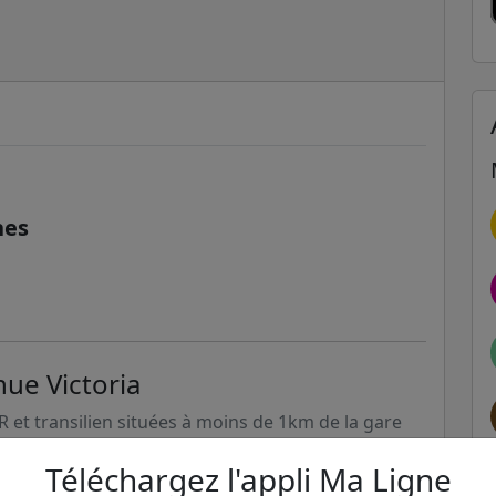
nes
nue Victoria
ER et transilien situées à moins de 1km de la gare
Téléchargez l'appli Ma Ligne