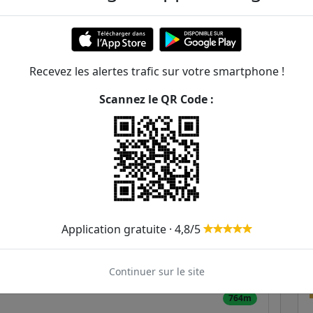
148m
257m
299m
Recevez les alertes trafic sur votre smartphone !
Scannez le QR Code :
343m
433m
452m
519m
Application gratuite · 4,8/5
559m
631m
Continuer sur le site
764m