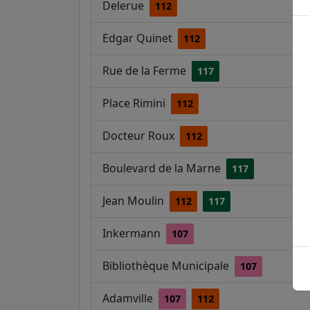
Delerue
112
Edgar Quinet
112
Rue de la Ferme
117
Place Rimini
112
Docteur Roux
112
Boulevard de la Marne
117
Jean Moulin
112
117
Inkermann
107
Bibliothèque Municipale
107
Adamville
107
112