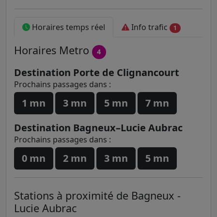
Horaires temps réel
Info trafic
1
Horaires
Metro
4
Destination Porte de Clignancourt
Prochains passages dans :
1 mn
3 mn
5 mn
7 mn
Destination Bagneux–Lucie Aubrac
Prochains passages dans :
0 mn
2 mn
3 mn
5 mn
Stations à proximité de Bagneux -
Lucie Aubrac