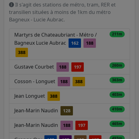
Il s'agit des stations de métro, tram, RER et
transilien situées à moins de 1km du métro
Bagneux - Lucie Aubrac.
Martyrs de Chateaubriant - Métro /
211m
Bagneux Lucie Aubrac
162
188
388
260m
Gustave Courbet
188
197
363m
Cosson - Longuet
188
388
403m
Jean Longuet
388
410m
Jean-Marin Naudin
128
465m
Jean-Marin Naudin
188
197
493m