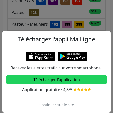
Grange Ory
162
187
193
197
511m
Pasteur
128
637m
Pasteur - Meuniers
162
188
388
662m
Carnot - Aristide Briand
162
187
Téléchargez l'appli Ma Ligne
193
197
Autres lignes
Recevez les alertes trafic sur votre smartphone !
Metro
Télécharger l'application
Application gratuite · 4,8/5
1
2
3
3B
4
5
6
7
7B
8
Continuer sur le site