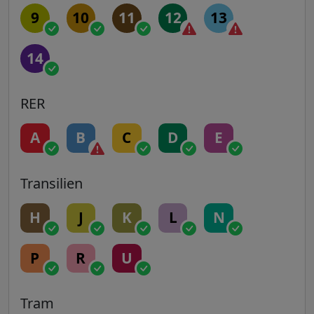
9
10
11
12
13
14
RER
A
B
C
D
E
Transilien
H
J
K
L
N
P
R
U
Tram