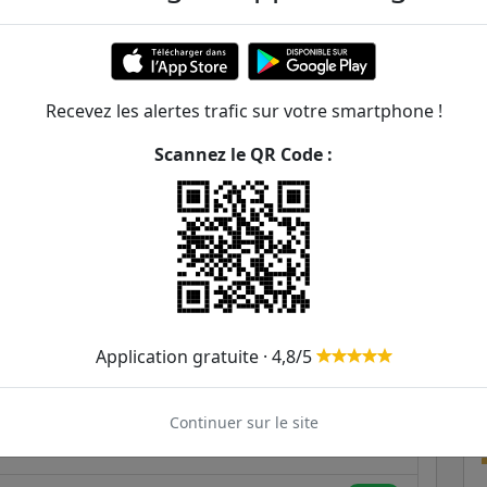
240m
46
247
248
251
299m
1
Recevez les alertes trafic sur votre smartphone !
304m
Scannez le QR Code :
426m
456m
502m
504m
Application gratuite · 4,8/5
519m
1
248
251
Continuer sur le site
567m