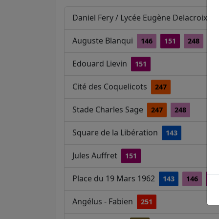
Daniel Fery / Lycée Eugène Delacroix
1
Auguste Blanqui
146
151
248
25
Edouard Lievin
151
Cité des Coquelicots
247
Stade Charles Sage
247
248
Square de la Libération
143
Jules Auffret
151
Place du 19 Mars 1962
143
146
15
Angélus - Fabien
251