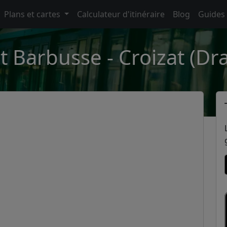
Plans et cartes
Calculateur d'itinéraire
Blog
Guides
t Barbusse - Croizat (Dr