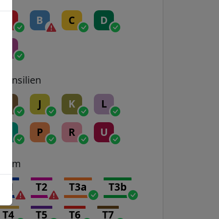
A
B
C
D
E
Transilien
H
J
K
L
N
P
R
U
Tram
T1
T2
T3a
T3b
T4
T5
T6
T7