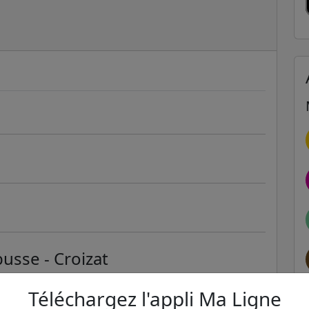
usse - Croizat
ER et transilien situées à moins de 1km de la gare
Téléchargez l'appli Ma Ligne