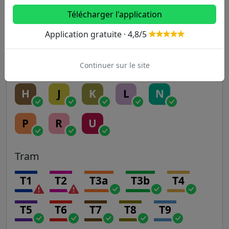
RER
Télécharger l'application
A
B
C
D
E
Application gratuite · 4,8/5
Continuer sur le site
Transilien
H
J
K
L
N
P
R
U
Tram
T1
T2
T3a
T3b
T4
T5
T6
T7
T8
T9