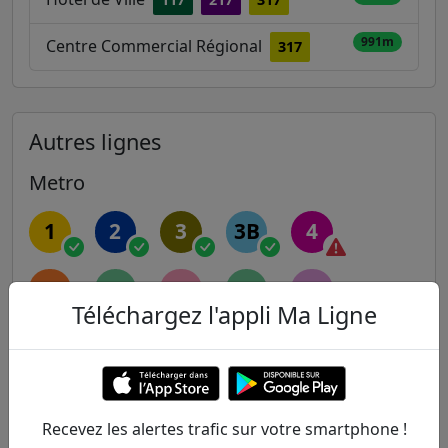
991m
Centre Commercial Régional
317
Autres lignes
Metro
1
2
3
3B
4
5
6
7
7B
8
Téléchargez l'appli Ma Ligne
9
10
11
12
13
14
Recevez les alertes trafic sur votre smartphone !