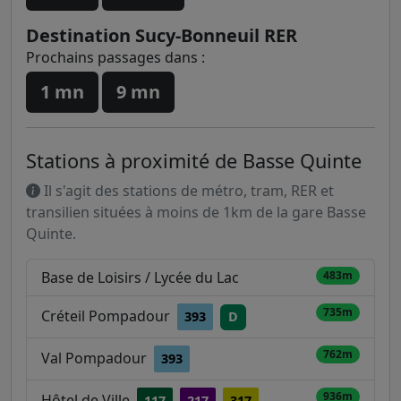
Destination Sucy-Bonneuil RER
Prochains passages dans :
1 mn
9 mn
Stations à proximité de Basse Quinte
Il s'agit des stations de métro, tram, RER et
transilien situées à moins de 1km de la gare Basse
Quinte.
Base de Loisirs / Lycée du Lac
483m
735m
Créteil Pompadour
393
D
762m
Val Pompadour
393
936m
Hôtel de Ville
117
217
317