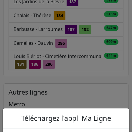
511m
Les Jardins de la Bièvre
187
515m
Chalais - Thérèse
184
547m
Barbusse - Larroumes
187
192
609m
Camélias - Dauvin
286
Louis Blériot - Cimetière Intercommunal
644m
131
186
286
Autres lignes
Metro
Téléchargez l'appli Ma Ligne
1
2
3
3B
4