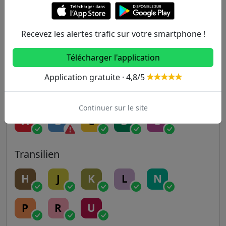
5
6
7
7B
8
9
10
11
12
13
Recevez les alertes trafic sur votre smartphone !
Télécharger l'application
14
Application gratuite · 4,8/5
RER
Continuer sur le site
A
B
C
D
E
Transilien
H
J
K
L
N
P
R
U