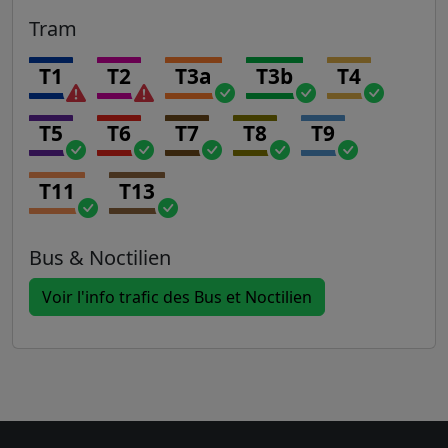
Tram
T1
T2
T3a
T3b
T4
T5
T6
T7
T8
T9
T11
T13
Bus & Noctilien
Voir l'info trafic des Bus et Noctilien