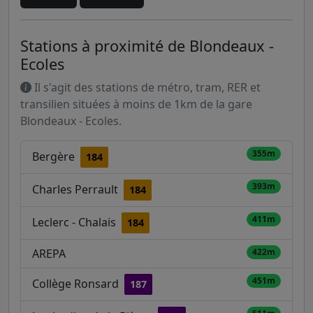
Stations à proximité de Blondeaux -
Ecoles
Il s'agit des stations de métro, tram, RER et
transilien situées à moins de 1km de la gare
Blondeaux - Ecoles.
355m
Bergère
184
393m
Charles Perrault
184
411m
Leclerc - Chalais
184
AREPA
422m
451m
Collège Ronsard
187