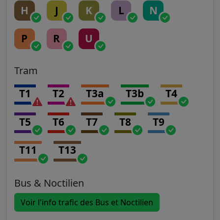
H
J
K
L
N
P
R
U
Tram
T1
T2
T3a
T3b
T4
T5
T6
T7
T8
T9
T11
T13
Bus & Noctilien
Voir l'info trafic des Bus et Noctilien