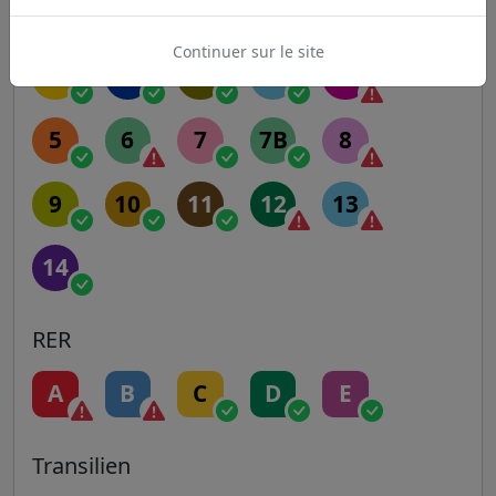
Metro
Continuer sur le site
1
2
3
3B
4
5
6
7
7B
8
9
10
11
12
13
14
RER
A
B
C
D
E
Transilien