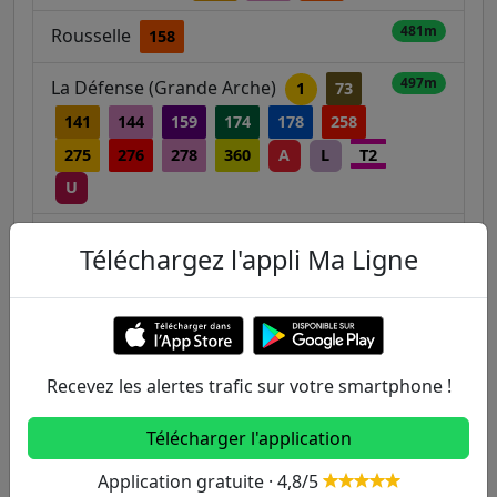
481m
Rousselle
158
497m
La Défense (Grande Arche)
1
73
141
144
159
174
178
258
275
276
278
360
A
L
T2
U
Charles Lorilleux / Edgar Quinet
531m
Téléchargez l'appli Ma Ligne
549m
Berthelot - Carré Vert
159
564m
Puteaux
141
157
158
L
T2
U
Recevez les alertes trafic sur votre smartphone !
Télécharger l'application
Autres lignes
Application gratuite · 4,8/5