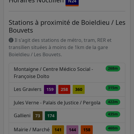
N24
Stations à proximité de Boieldieu / Les
Bouvets
Il s'agit des stations de métro, tram, RER et
transilien situées à moins de 1km de la gare
Boieldieu / Les Bouvets.
Montaigne / Centre Médico Social -
268m
Françoise Dolto
315m
Les Graviers
159
258
360
Jules Verne - Palais de Justice / Pergola
422m
435m
Gallieni
73
174
460m
Mairie / Marché
141
144
158