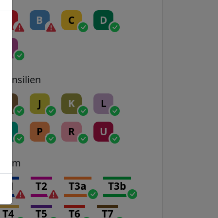
A
B
C
D
E
Transilien
H
J
K
L
N
P
R
U
Tram
T1
T2
T3a
T3b
T4
T5
T6
T7