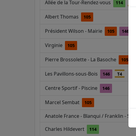
Allée de la Tour-Rendez-vous
114
T4
Albert Thomas
105
Président Wilson - Mairie
105
146
Virginie
105
Pierre Brossolette - La Basoche
105
Les Pavillons-sous-Bois
146
T4
Centre Sportif - Piscine
146
Marcel Sembat
105
Anatole France - Blanqui / Franklin - Sab
Charles Hildevert
114