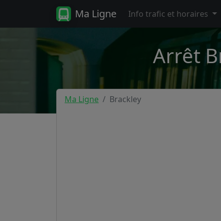
Ma Ligne
Info trafic et horaires
Arrêt B
Ma Ligne
Brackley