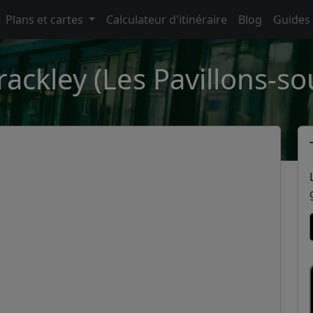
Plans et cartes
Calculateur d'itinéraire
Blog
Guides
rackley (Les Pavillons-so