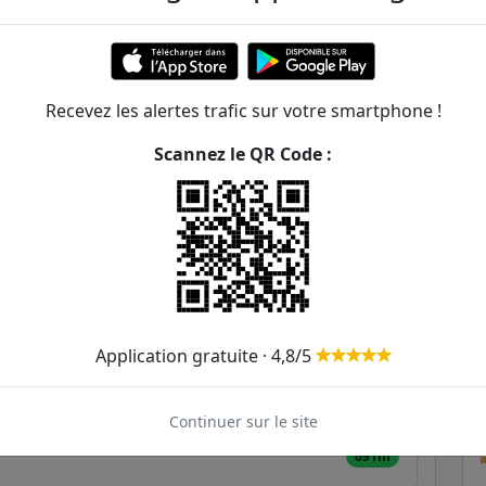
313m
343m
361m
Recevez les alertes trafic sur votre smartphone !
Scannez le QR Code :
385m
493m
146
571m
613m
Application gratuite · 4,8/5
662m
lière
680m
Continuer sur le site
691m