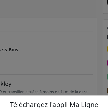
-ss-Bois
ckley
ER et transilien situées à moins de 1km de la gare
Téléchargez l'appli Ma Ligne