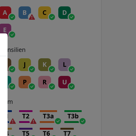
A
B
C
D
E
Transilien
H
J
K
L
N
P
R
U
Tram
T1
T2
T3a
T3b
T4
T5
T6
T7