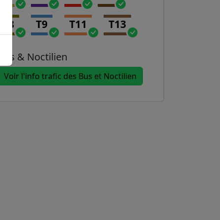
T8
T9
T11
T13
Bus & Noctilien
Voir l'info trafic des Bus et Noctilien