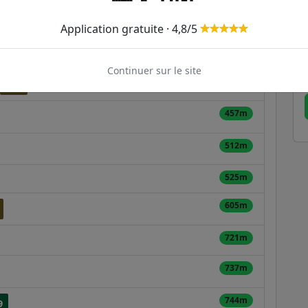
ER et transilien situées à moins de 1km de la gare
.
Application gratuite · 4,8/5
281m
Continuer sur le site
434m
426
457m
512m
525m
605m
721m
737m
744m
9