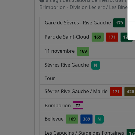
Il s'agit des stations de métro, tram, R
Brimborion - Division Leclerc / Les Binelles
Gare de Sèvres - Rive Gauche
179
Parc de Saint-Cloud
169
171
179
11 novembre
169
Sèvres Rive Gauche
N
Tour
Sèvres Rive Gauche / Mairie
171
426
Brimborion
T2
Bellevue
169
389
N
Les Capucins / Stade des Fontaines
17