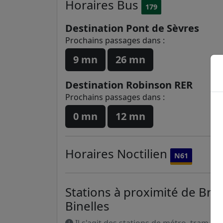
Horaires
Bus
179
Destination Pont de Sèvres
Prochains passages dans :
9 mn
26 mn
Destination Robinson RER
Prochains passages dans :
0 mn
12 mn
Horaires
Noctilien
N61
Stations à proximité de Brim
Binelles