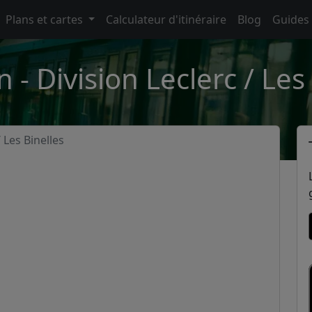
Plans et cartes
Calculateur d'itinéraire
Blog
Guides
 - Division Leclerc / Les 
 Les Binelles