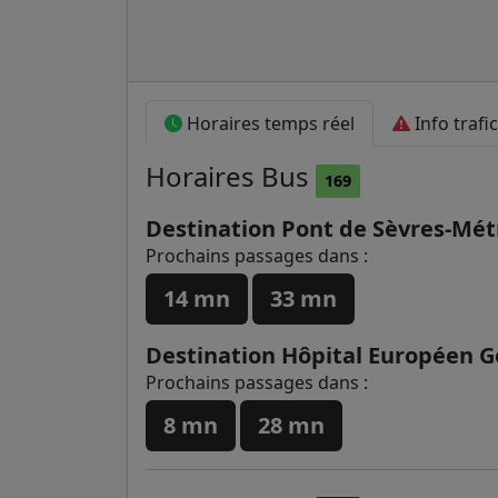
Horaires temps réel
Info trafic
Horaires
Bus
169
Destination Pont de Sèvres-Mét
Prochains passages dans :
14 mn
33 mn
Destination Hôpital Européen 
Prochains passages dans :
8 mn
28 mn